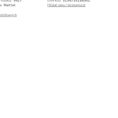
roduktu:
9427
EAN kód:
0194735188901
e:
Mattel
Hlídat cenu / dostupnost
oblíbených