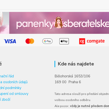
é
Kde nás najdete
ační řád
Bělohorská 1653/106
a osobních údajů
169 00 Praha 6
dní podmínky
upení od smlouvy
Tato adresa slouží pro předání objedn
í zboží
volbou osobního odběru.
Ale pozor,
vždy je nutné předem dom