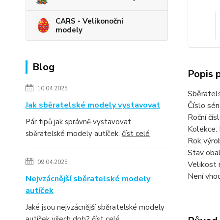
CARS - Velikonoční
modely
Blog
Popis 
10.04.2025
Sběratel
Jak sběratelské modely vystavovat
Číslo sér
Roční čí
Pár tipů jak správně vystavovat
Kolekce:
sběratelské modely autíček.
číst celé
Rok výro
Stav obal
09.04.2025
Velikost 
Není vhod
Nejvzácnější sběratelské modely
autíček
Jaké jsou nejvzácnější sběratelské modely
autíček všech dob?
číst celé