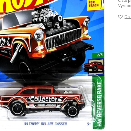
Číslo p
Výrobc
Do 