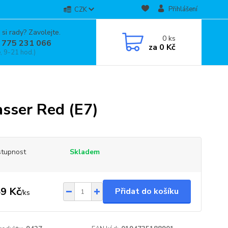
Přihlášení
CZK
 si rady? Zavolejte.
0
ks
 775 231 066
za
0 Kč
, 9-21 hod.)
sser Red (E7)
tupnost
Skladem
9 Kč
Přidat do košíku
/
ks