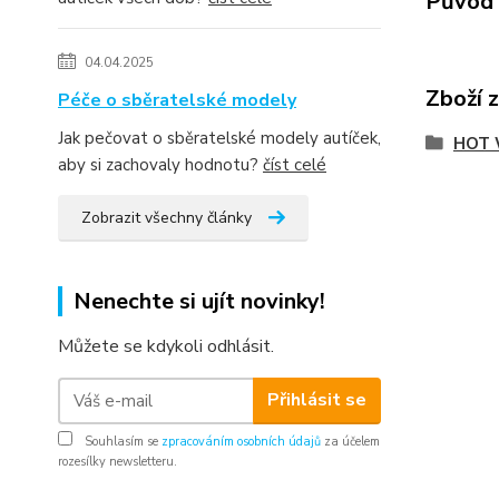
Původ 
04.04.2025
Zboží 
Péče o sběratelské modely
Jak pečovat o sběratelské modely autíček,
HOT 
aby si zachovaly hodnotu?
číst celé
Zobrazit všechny články
Nenechte si ujít novinky!
Můžete se kdykoli odhlásit.
Přihlásit se
Souhlasím se
zpracováním osobních údajů
za účelem
rozesílky newsletteru.