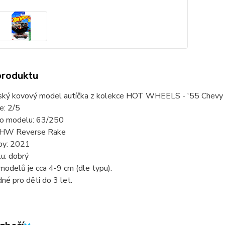
produktu
ský kovový model autíčka z kolekce HOT WHEELS - '55 Chevy 
ie: 2/5
slo modelu: 63/250
 HW Reverse Rake
by: 2021
u: dobrý
modelů je cca 4-9 cm (dle typu).
né pro děti do 3 let.