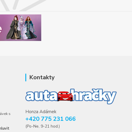
Kontakty
Honza Adámek
ávek s
+420 775 231 066
(Po-Ne, 9-21 hod.)
luvit