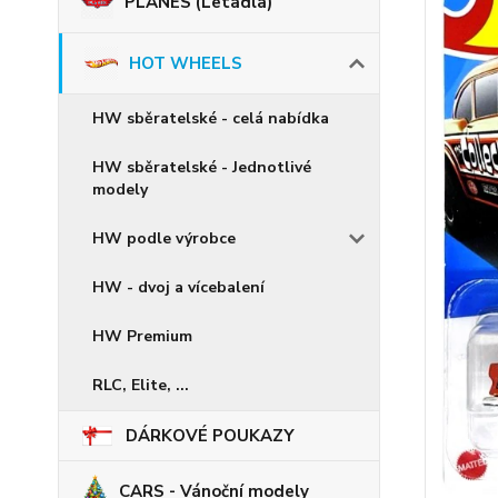
PLANES (Letadla)
HOT WHEELS
HW sběratelské - celá nabídka
HW sběratelské - Jednotlivé
modely
HW podle výrobce
HW - dvoj a vícebalení
HW Premium
RLC, Elite, ...
DÁRKOVÉ POUKAZY
CARS - Vánoční modely