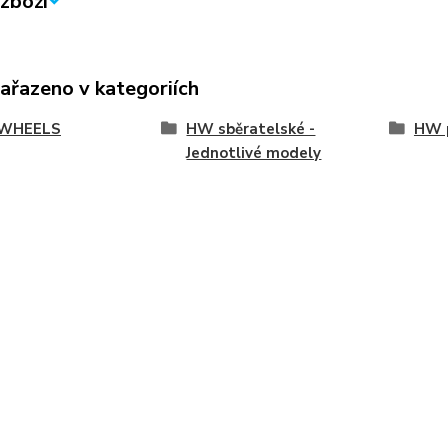
zboží
zařazeno v kategoriích
WHEELS
HW sběratelské -
HW p
Jednotlivé modely