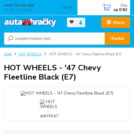
0
ks
+420 775 231 066
CZK
za
0 Kč
(Po-Ne, 9-21 hod.)
Menu
Hledat
Úvod
HOT WHEELS
HOT WHEELS - '47 Chevy Fleetline Black (E7)
HOT WHEELS - '47 Chevy
Fleetline Black (E7)