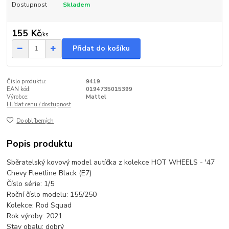
Dostupnost
Skladem
155 Kč
/
ks
Přidat do košíku
Číslo produktu:
9419
EAN kód:
0194735015399
Výrobce:
Mattel
Hlídat cenu / dostupnost
Do oblíbených
Popis produktu
Sběratelský kovový model autíčka z kolekce HOT WHEELS - '47
Chevy Fleetline Black (E7)
Číslo série: 1/5
Roční číslo modelu: 155/250
Kolekce: Rod Squad
Rok výroby: 2021
Stav obalu: dobrý