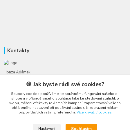
Kontakty
Honza Adámek
+420 775 231 066
🍪 Jak byste rádi své cookies?
(Po-Ne, 9-21 hod.)
Soubory cookies používáme ke správnému fungování našeho e-
honza@autahracky.cz
shopu a v případě vašeho souhlasu také ke sledování statistik o
webu, měření efektivity reklamních kampaní, zapamatování vašeho
oblíbeného nastavení při používání stránek, či zobrazení reklam
odpovídajících vašim preferencím.
Více k využití cookies
Souhlasím
Nastavení