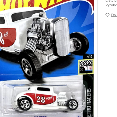
Číslo p
Výrobc
Do 