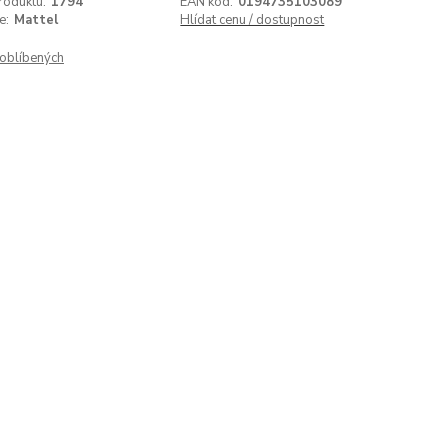
roduktu:
1794
EAN kód:
0194735103089
e:
Mattel
Hlídat cenu / dostupnost
oblíbených