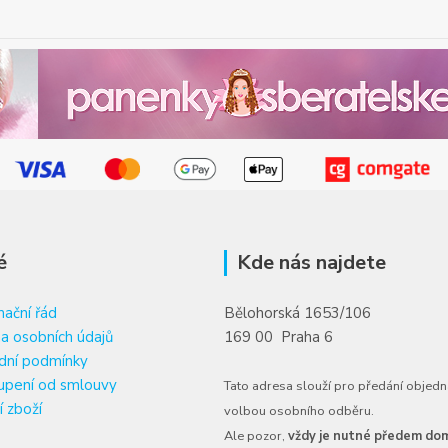
é
Kde nás najdete
ační řád
Bělohorská 1653/106
a osobních údajů
169 00 Praha 6
dní podmínky
upení od smlouvy
Tato adresa slouží pro předání objedn
í zboží
volbou osobního odběru.
Ale pozor,
vždy je nutné předem dom