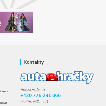
Kontakty
Honza Adámek
ávek s
+420 775 231 066
(Po-Ne, 9-21 hod.)
luvit