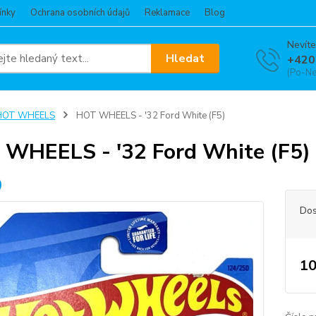
ínky
Ochrana osobních údajů
Reklamace
Blog
Nevíte
Hledat
+420
(Po-Ne
HOT WHEELS
HOT WHEELS - '32 Ford White (F5)
WHEELS - '32 Ford White (F5)
Dos
10