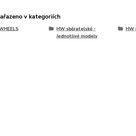
zařazeno v kategoriích
WHEELS
HW sběratelské -
HW p
Jednotlivé modely