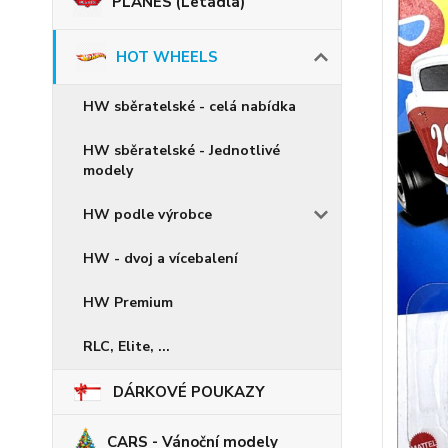
PLANES (Letadla)
HOT WHEELS
HW sběratelské - celá nabídka
HW sběratelské - Jednotlivé
modely
HW podle výrobce
HW - dvoj a vícebalení
HW Premium
RLC, Elite, ...
DÁRKOVÉ POUKAZY
CARS - Vánoční modely