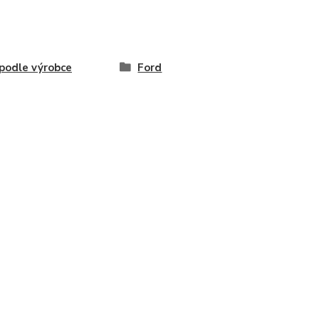
odle výrobce
Ford