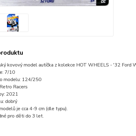
produktu
ský kovový model autíčka z kolekce HOT WHEELS - '32 Ford W
ie: 7/10
slo modelu: 124/250
 Retro Racers
by: 2021
u: dobrý
modelů je cca 4-9 cm (dle typu).
né pro děti do 3 let.