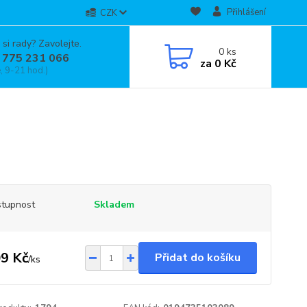
Přihlášení
CZK
 si rady? Zavolejte.
0
ks
 775 231 066
za
0 Kč
, 9-21 hod.)
tupnost
Skladem
9 Kč
Přidat do košíku
/
ks