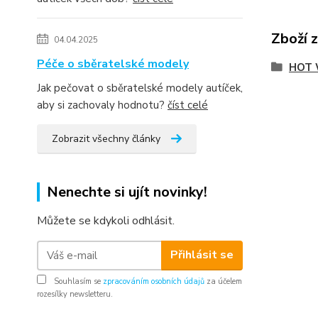
Zboží 
04.04.2025
Péče o sběratelské modely
HOT 
Jak pečovat o sběratelské modely autíček,
aby si zachovaly hodnotu?
číst celé
Zobrazit všechny články
Nenechte si ujít novinky!
Můžete se kdykoli odhlásit.
Přihlásit se
Souhlasím se
zpracováním osobních údajů
za účelem
rozesílky newsletteru.