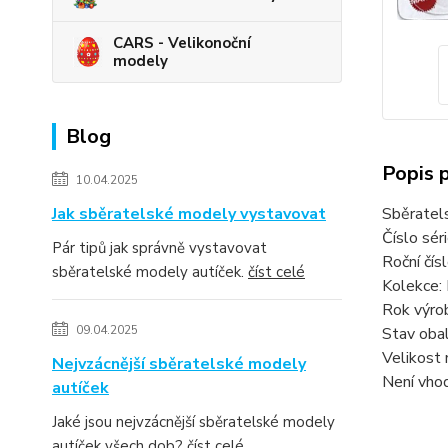
CARS - Velikonoční
modely
Blog
Popis 
10.04.2025
Jak sběratelské modely vystavovat
Sběratel
Číslo sér
Pár tipů jak správně vystavovat
Roční čí
sběratelské modely autíček.
číst celé
Kolekce:
Rok výro
09.04.2025
Stav obal
Velikost 
Nejvzácnější sběratelské modely
Není vhod
autíček
Jaké jsou nejvzácnější sběratelské modely
autíček všech dob?
číst celé