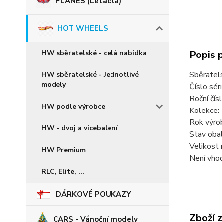
PLANES (Letadla)
HOT WHEELS
Popis 
HW sběratelské - celá nabídka
Sběratel
HW sběratelské - Jednotlivé
modely
Číslo sér
Roční čí
HW podle výrobce
Kolekce:
Rok výro
HW - dvoj a vícebalení
Stav oba
Velikost 
HW Premium
Není vhod
RLC, Elite, ...
DÁRKOVÉ POUKAZY
Zboží 
CARS - Vánoční modely