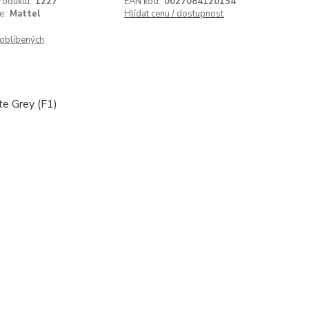
roduktu:
1227
EAN kód:
0027084120134
e:
Mattel
Hlídat cenu / dostupnost
oblíbených
e Grey (F1)