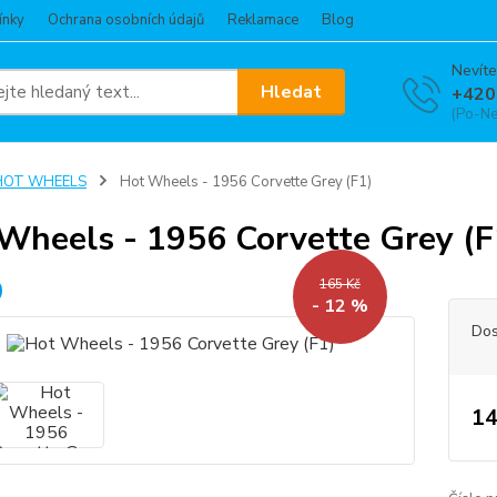
ínky
Ochrana osobních údajů
Reklamace
Blog
Nevíte
Hledat
+420
(Po-Ne
HOT WHEELS
Hot Wheels - 1956 Corvette Grey (F1)
Wheels - 1956 Corvette Grey (F
165 Kč
- 12 %
Dos
14