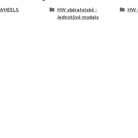
WHEELS
HW sběratelské -
HW p
Jednotlivé modely