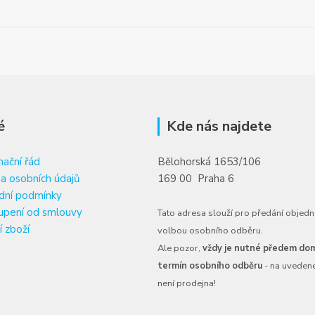
é
Kde nás najdete
ační řád
Bělohorská 1653/106
a osobních údajů
169 00 Praha 6
dní podmínky
upení od smlouvy
Tato adresa slouží pro předání objedn
í zboží
volbou osobního odběru.
Ale pozor,
vždy je nutné předem dom
termín osobního odběru
- na uveden
není prodejna!