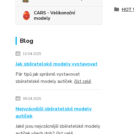
HOT 
CARS - Velikonoční
modely
Blog
10.04.2025
Jak sběratelské modely vystavovat
Pár tipů jak správně vystavovat
sběratelské modely autíček.
číst celé
09.04.2025
Nejvzácnější sběratelské modely
autíček
Jaké jsou nejvzácnější sběratelské modely
autíček všech dob?
číst celé