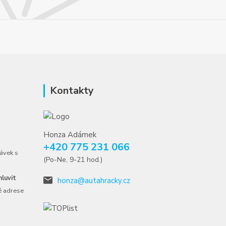
Kontakty
Honza Adámek
+420 775 231 066
ávek s
(Po-Ne, 9-21 hod.)
luvit
honza@autahracky.cz
é adrese