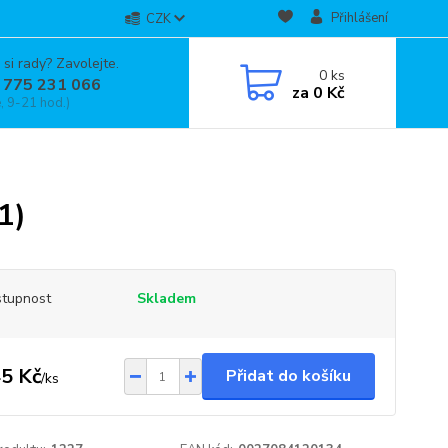
Přihlášení
CZK
 si rady? Zavolejte.
0
ks
 775 231 066
za
0 Kč
, 9-21 hod.)
1)
tupnost
Skladem
5 Kč
Přidat do košíku
/
ks