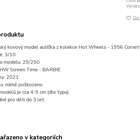
Číslo p
Výrobc
Do 
produktu
ský kovový model autíčka z kolekce Hot Wheels - 1956 Corvett
ie: 3/10
slo modelu: 29/250
 HW Screen Time - BARBIE
by: 2021
lu: mírně poškozeno
modelů je cca 4-9 cm (dle typu).
né pro děti do 3 let.
zařazeno v kategoriích