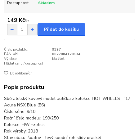
Dostupnost
Skladem
149 Kč
/
ks
Přidat do košíku
Číslo produktu:
9397
EAN kód:
0027084120134
Výrobce:
Mattel
Hlídat cenu / dostupnost
Do oblíbených
Popis produktu
Sběratelský kovový model autíčka z kolekce HOT WHEELS - '17
Acura NSX Blue (E6)
Číslo série: 9/10
Roční číslo modelu: 199/250
Kolekce: HW Exotics
Rok výroby: 2018
Stav obalu: špatný - levý spodní roh slídy prasklý