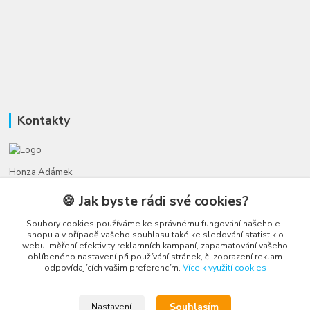
Kontakty
Honza Adámek
+420 775 231 066
🍪 Jak byste rádi své cookies?
(Po-Ne, 9-21 hod.)
Soubory cookies používáme ke správnému fungování našeho e-
honza@autahracky.cz
shopu a v případě vašeho souhlasu také ke sledování statistik o
webu, měření efektivity reklamních kampaní, zapamatování vašeho
oblíbeného nastavení při používání stránek, či zobrazení reklam
odpovídajících vašim preferencím.
Více k využití cookies
Souhlasím
Nastavení