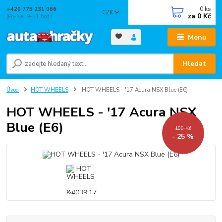
0
ks
+420 775 231 066
CZK
za
0 Kč
(Po-Ne, 9-21 hod.)
Menu
Hledat
Úvod
HOT WHEELS
HOT WHEELS - '17 Acura NSX Blue (E6)
HOT WHEELS - '17 Acura NSX
Blue (E6)
199 Kč
- 25 %