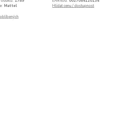
roduktu:
1789
EAN kód:
0027084120134
e:
Mattel
Hlídat cenu / dostupnost
oblíbených