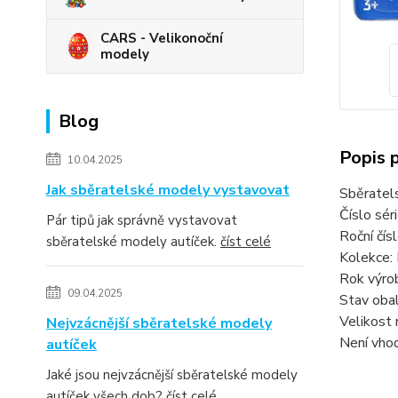
CARS - Velikonoční
modely
Blog
Popis 
10.04.2025
Jak sběratelské modely vystavovat
Sběratel
Číslo sér
Pár tipů jak správně vystavovat
Roční čí
sběratelské modely autíček.
číst celé
Kolekce: 
Rok výro
09.04.2025
Stav oba
Velikost 
Nejvzácnější sběratelské modely
Není vhod
autíček
Jaké jsou nejvzácnější sběratelské modely
autíček všech dob?
číst celé