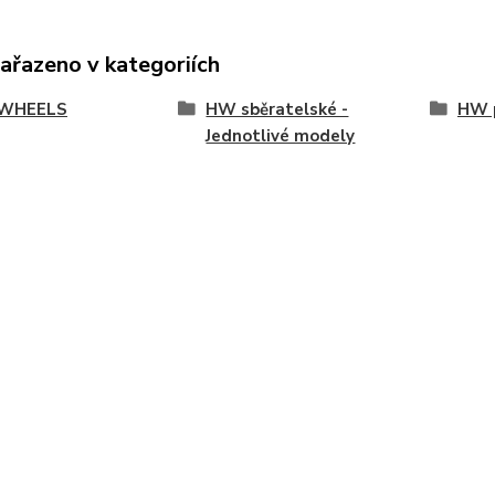
zařazeno v kategoriích
WHEELS
HW sběratelské -
HW p
Jednotlivé modely