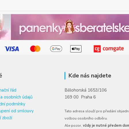
é
Kde nás najdete
ační řád
Bělohorská 1653/106
a osobních údajů
169 00 Praha 6
dní podmínky
upení od smlouvy
Tato adresa slouží pro předání objedn
í zboží
volbou osobního odběru.
Ale pozor,
vždy je nutné předem dom