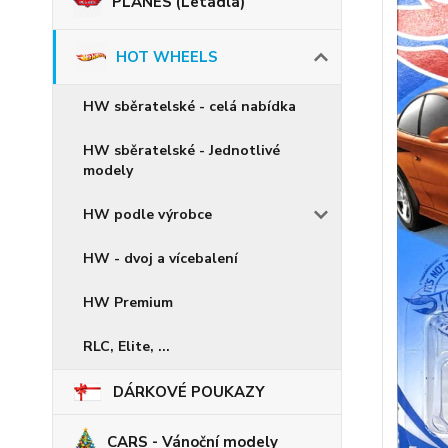
PLANES (Letadla)
HOT WHEELS
HW sběratelské - celá nabídka
HW sběratelské - Jednotlivé
modely
HW podle výrobce
HW - dvoj a vícebalení
HW Premium
RLC, Elite, ...
DÁRKOVÉ POUKAZY
CARS - Vánoční modely