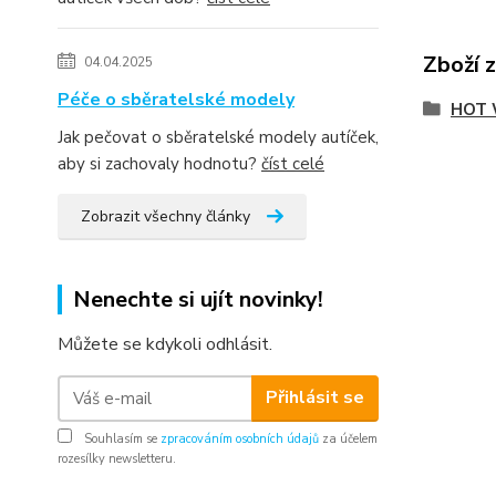
Zboží 
04.04.2025
Péče o sběratelské modely
HOT 
Jak pečovat o sběratelské modely autíček,
aby si zachovaly hodnotu?
číst celé
Zobrazit všechny články
Nenechte si ujít novinky!
Můžete se kdykoli odhlásit.
Přihlásit se
Souhlasím se
zpracováním osobních údajů
za účelem
rozesílky newsletteru.