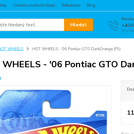
ínky
Ochrana osobních údajů
Reklamace
Blog
Nevíte
Hledat
+420
(Po-Ne
HOT WHEELS
HOT WHEELS - '06 Pontiac GTO DarkOrange (F5)
WHEELS - '06 Pontiac GTO Dar
Dos
11