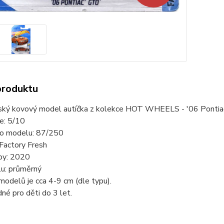
produktu
ský kovový model autíčka z kolekce HOT WHEELS - '06 Ponti
ie: 5/10
slo modelu: 87/250
Factory Fresh
by: 2020
lu: průměrný
modelů je cca 4-9 cm (dle typu).
né pro děti do 3 let.