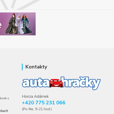
Kontakty
Honza Adámek
ávek s
+420 775 231 066
(Po-Ne, 9-21 hod.)
luvit