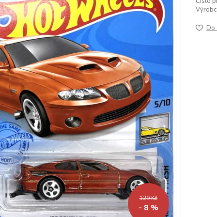
Číslo p
Výrobc
Do 
129 Kč
- 8 %