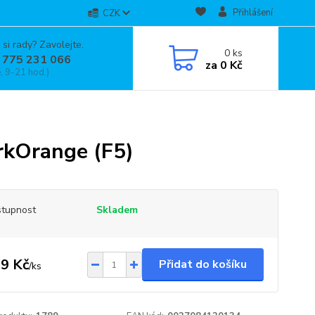
Přihlášení
CZK
 si rady? Zavolejte.
0
ks
 775 231 066
za
0 Kč
, 9-21 hod.)
kOrange (F5)
tupnost
Skladem
9 Kč
Přidat do košíku
/
ks