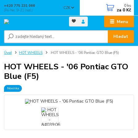
0
ks
+420 775 231 066
CZK
za
0 Kč
(Po-Ne, 9-21 hod.)
Menu
Hledat
Úvod
HOT WHEELS
HOT WHEELS - '06 Pontiac GTO Blue (F5)
HOT WHEELS - '06 Pontiac GTO
Blue (F5)
Novinka