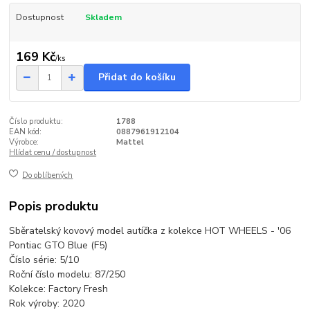
Dostupnost
Skladem
169 Kč
/
ks
Přidat do košíku
Číslo produktu:
1788
EAN kód:
0887961912104
Výrobce:
Mattel
Hlídat cenu / dostupnost
Do oblíbených
Popis produktu
Sběratelský kovový model autíčka z kolekce HOT WHEELS - '06
Pontiac GTO Blue (F5)
Číslo série: 5/10
Roční číslo modelu: 87/250
Kolekce: Factory Fresh
Rok výroby: 2020