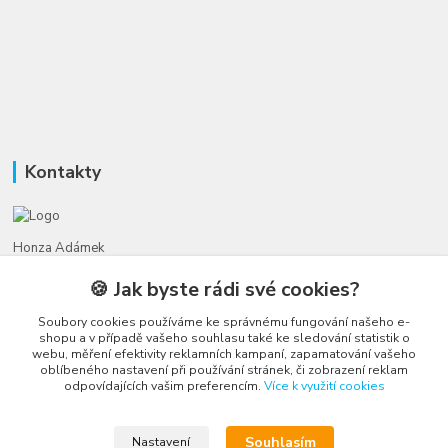
Kontakty
Honza Adámek
+420 775 231 066
🍪 Jak byste rádi své cookies?
(Po-Ne, 9-21 hod.)
Soubory cookies používáme ke správnému fungování našeho e-
honza@autahracky.cz
shopu a v případě vašeho souhlasu také ke sledování statistik o
webu, měření efektivity reklamních kampaní, zapamatování vašeho
oblíbeného nastavení při používání stránek, či zobrazení reklam
odpovídajících vašim preferencím.
Více k využití cookies
Souhlasím
Nastavení