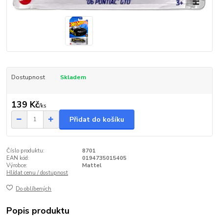
Dostupnost
Skladem
139 Kč
/
ks
Přidat do košíku
Číslo produktu:
8701
EAN kód:
0194735015405
Výrobce:
Mattel
Hlídat cenu / dostupnost
Do oblíbených
Popis produktu