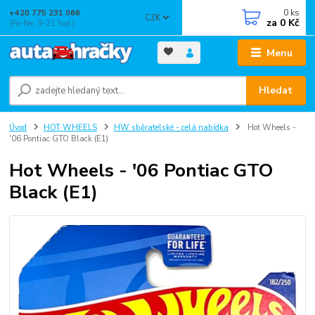
0
ks
+420 775 231 066
CZK
za
0 Kč
(Po-Ne, 9-21 hod.)
Menu
Hledat
Úvod
HOT WHEELS
HW sběratelské - celá nabídka
Hot Wheels -
'06 Pontiac GTO Black (E1)
Hot Wheels - '06 Pontiac GTO
Black (E1)