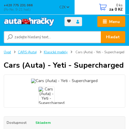
0
ks
+420 775 231 066
CZK
za
0 Kč
(Po-Ne, 9-21 hod.)
Menu
Hledat
Úvod
CARS (Auta)
Klasické modely
Cars (Auta) - Yeti - Supercharged
Cars (Auta) - Yeti - Supercharged
Dostupnost
Skladem