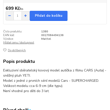
699 Kč
/
ks
Přidat do košíku
Číslo produktu:
1380
EAN kód:
0027084494136
Výrobce:
Mattel
Hlídat cenu / dostupnost
Do oblíbených
Popis produktu
Exkluzivní sběratelský kovový model autíčka z filmu CARS (Auta) -
sněžný pluh YETI.
Model z jedné z prvních sérií modelů Cars - SUPERCHARGED.
Velikost modelu cca 6-9 cm (dle typu).
Není vhodné pro děti do 3 let.