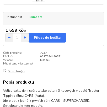
Dostupnost
Skladem
1 699 Kč
/
ks
Přidat do košíku
Číslo produktu:
7737
EAN kód:
0027084480351
Výrobce:
Mattel
Hlídat cenu / dostupnost
Do oblíbených
Popis produktu
Velice exkluzivní sběratelské balení 3 kovových modelů Tractor
Tippin z filmu CARS (Auta).
Jde o set z jedné z prvních sérií CARS - SUPERCHARGED.
Set obsahuje tyto modely: