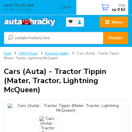
0
ks
+420 775 231 066
CZK
za
0 Kč
(Po-Ne, 9-21 hod.)
Menu
Hledat
Úvod
CARS (Auta)
Klasické modely
Cars (Auta) - Tractor Tippin
(Mater, Tractor, Lightning McQueen)
Cars (Auta) - Tractor Tippin
(Mater, Tractor, Lightning
McQueen)