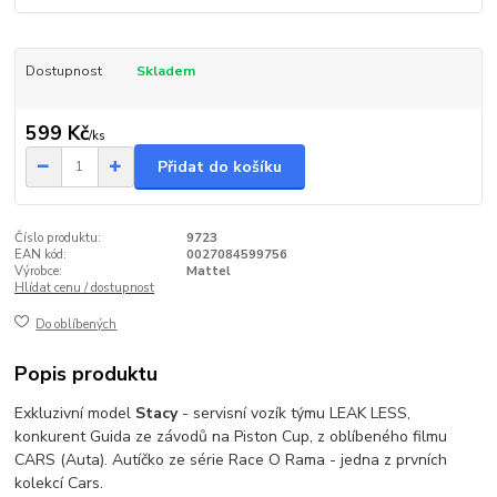
Dostupnost
Skladem
599 Kč
/
ks
Přidat do košíku
Číslo produktu:
9723
EAN kód:
0027084599756
Výrobce:
Mattel
Hlídat cenu / dostupnost
Do oblíbených
Popis produktu
Exkluzivní model
Stacy
- servisní vozík týmu LEAK LESS,
konkurent Guida ze závodů na Piston Cup, z oblíbeného filmu
CARS (Auta). Autíčko ze série Race O Rama - jedna z prvních
kolekcí Cars.