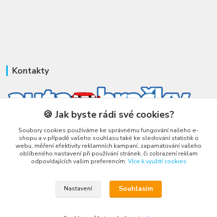
Kontakty
🍪 Jak byste rádi své cookies?
Honza Adámek
Soubory cookies používáme ke správnému fungování našeho e-
+420 775 231 066
shopu a v případě vašeho souhlasu také ke sledování statistik o
webu, měření efektivity reklamních kampaní, zapamatování vašeho
(Po-Ne, 9-21 hod.)
oblíbeného nastavení při používání stránek, či zobrazení reklam
odpovídajících vašim preferencím.
Více k využití cookies
honza@autahracky.cz
Souhlasím
Nastavení