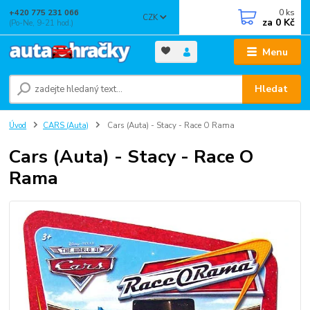
0
ks
+420 775 231 066
CZK
za
0 Kč
(Po-Ne, 9-21 hod.)
Menu
Hledat
Úvod
CARS (Auta)
Cars (Auta) - Stacy - Race O Rama
Cars (Auta) - Stacy - Race O
Rama