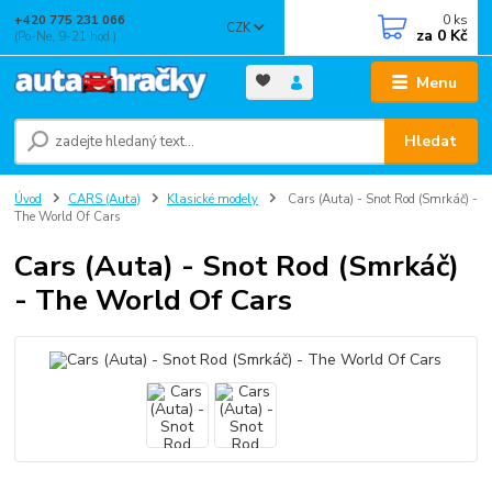
0
ks
+420 775 231 066
CZK
za
0 Kč
(Po-Ne, 9-21 hod.)
Menu
Hledat
Úvod
CARS (Auta)
Klasické modely
Cars (Auta) - Snot Rod (Smrkáč) -
The World Of Cars
Cars (Auta) - Snot Rod (Smrkáč)
- The World Of Cars