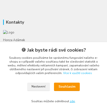
Kontakty
Honza Adámek
+420 775 231 066
🍪 Jak byste rádi své cookies?
(Po-Ne, 9-21 hod.)
Soubory cookies používáme ke správnému fungování našeho e-
honza@autahracky.cz
shopu a v případě vašeho souhlasu také ke sledování statistik o
webu, měření efektivity reklamních kampaní, zapamatování vašeho
oblíbeného nastavení při používání stránek, či zobrazení reklam
odpovídajících vašim preferencím.
Více k využití cookies
Souhlasím
Nastavení
Upravit sběr cookies.
Souhlas můžete odmítnout
zde
.
Vytvořeno na
Eshop-rychle.cz