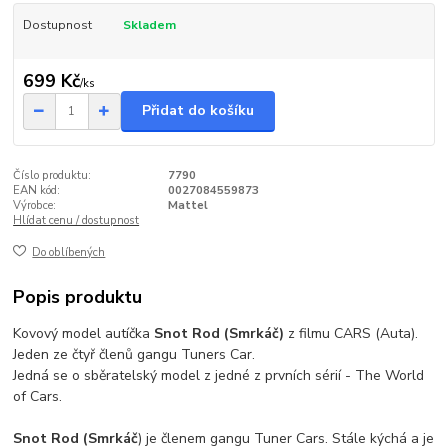
Dostupnost
Skladem
699 Kč
/
ks
Přidat do košíku
Číslo produktu:
7790
EAN kód:
0027084559873
Výrobce:
Mattel
Hlídat cenu / dostupnost
Do oblíbených
Popis produktu
Kovový model autíčka
Snot Rod (Smrkáč)
z filmu CARS (Auta).
Jeden ze čtyř členů gangu Tuners Car.
Jedná se o sběratelský model z jedné z prvních sérií - The World
of Cars.
Snot Rod (Smrkáč
) je členem gangu Tuner Cars. Stále kýchá a je