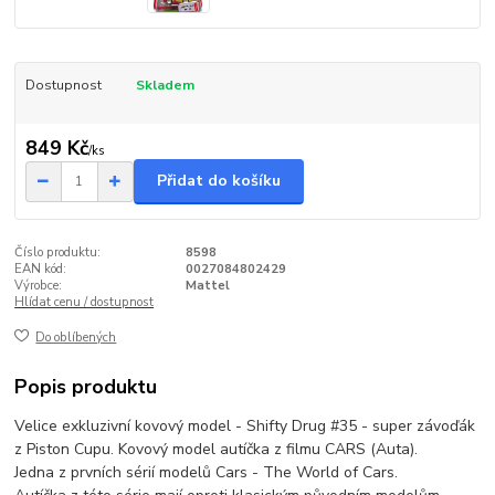
Dostupnost
Skladem
849 Kč
/
ks
Přidat do košíku
Číslo produktu:
8598
EAN kód:
0027084802429
Výrobce:
Mattel
Hlídat cenu / dostupnost
Do oblíbených
Popis produktu
Velice exkluzivní kovový model - Shifty Drug #35 - super závoďák
z Piston Cupu. Kovový model autíčka z filmu CARS (Auta).
Jedna z prvních sérií modelů Cars - The World of Cars.