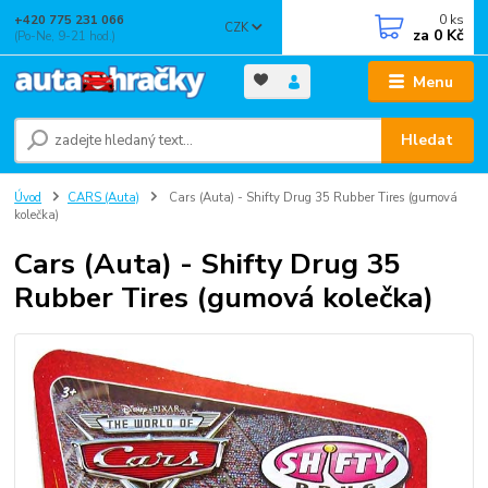
0
ks
+420 775 231 066
CZK
za
0 Kč
(Po-Ne, 9-21 hod.)
Menu
Hledat
Úvod
CARS (Auta)
Cars (Auta) - Shifty Drug 35 Rubber Tires (gumová
kolečka)
Cars (Auta) - Shifty Drug 35
Rubber Tires (gumová kolečka)