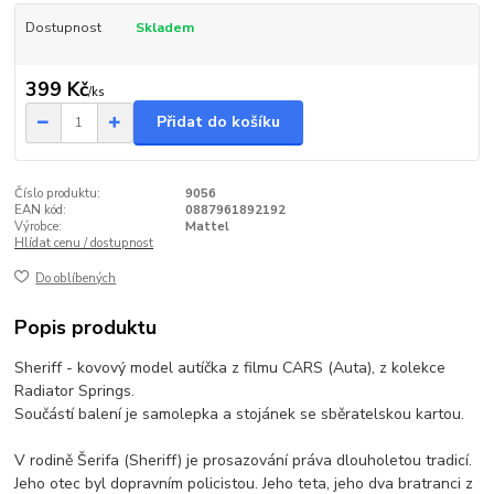
Dostupnost
Skladem
399 Kč
/
ks
Přidat do košíku
Číslo produktu:
9056
EAN kód:
0887961892192
Výrobce:
Mattel
Hlídat cenu / dostupnost
Do oblíbených
Popis produktu
Sheriff - kovový model autíčka z filmu CARS (Auta), z kolekce
Radiator Springs.
Součástí balení je samolepka a stojánek se sběratelskou kartou.
V rodině Šerifa (Sheriff) je prosazování práva dlouholetou tradicí.
Jeho otec byl dopravním policistou. Jeho teta, jeho dva bratranci z