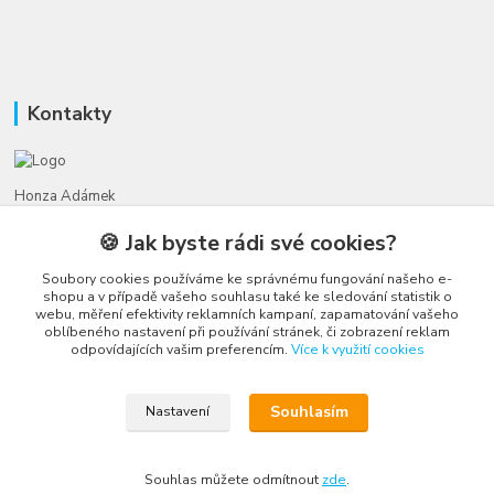
Kontakty
Honza Adámek
+420 775 231 066
🍪 Jak byste rádi své cookies?
(Po-Ne, 9-21 hod.)
Soubory cookies používáme ke správnému fungování našeho e-
honza@autahracky.cz
shopu a v případě vašeho souhlasu také ke sledování statistik o
webu, měření efektivity reklamních kampaní, zapamatování vašeho
oblíbeného nastavení při používání stránek, či zobrazení reklam
odpovídajících vašim preferencím.
Více k využití cookies
Souhlasím
Nastavení
Upravit sběr cookies.
Souhlas můžete odmítnout
zde
.