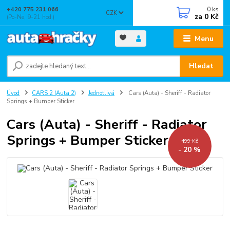
0
ks
+420 775 231 066
CZK
za
0 Kč
(Po-Ne, 9-21 hod.)
Menu
Hledat
Úvod
CARS 2 (Auta 2)
Jednotlivá
Cars (Auta) - Sheriff - Radiator
Springs + Bumper Sticker
Cars (Auta) - Sheriff - Radiator
Springs + Bumper Sticker
499 Kč
- 20 %