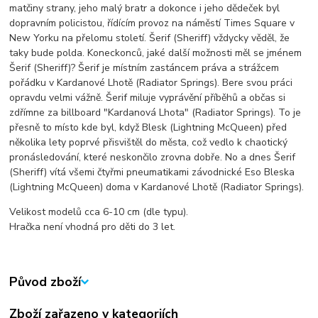
matčiny strany, jeho malý bratr a dokonce i jeho dědeček byl
dopravním policistou, řídícím provoz na náměstí Times Square v
New Yorku na přelomu století. Šerif (Sheriff) vždycky věděl, že
taky bude polda. Koneckonců, jaké další možnosti měl se jménem
Šerif (Sheriff)? Šerif je místním zastáncem práva a strážcem
pořádku v Kardanové Lhotě (Radiator Springs). Bere svou práci
opravdu velmi vážně. Šerif miluje vyprávění příběhů a občas si
zdřímne za billboard "Kardanová Lhota" (Radiator Springs). To je
přesně to místo kde byl, když Blesk (Lightning McQueen) před
několika lety poprvé přisvištěl do města, což vedlo k chaotický
pronásledování, které neskončilo zrovna dobře. No a dnes Šerif
(Sheriff) vítá všemi čtyřmi pneumatikami závodnické Eso Bleska
(Lightning McQueen) doma v Kardanové Lhotě (Radiator Springs).
Velikost modelů cca 6-10 cm (dle typu).
Hračka není vhodná pro děti do 3 let.
Původ zboží
Zboží zařazeno v kategoriích