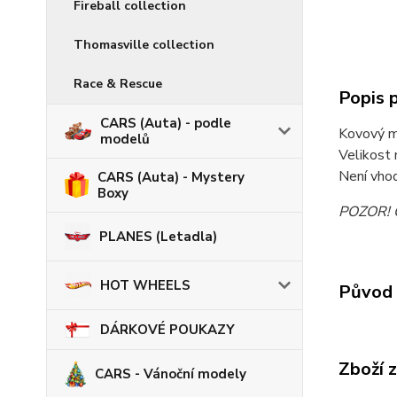
Fireball collection
Thomasville collection
Race & Rescue
Popis 
CARS (Auta) - podle
Kovový m
modelů
Velikost 
Není vhod
CARS (Auta) - Mystery
Boxy
POZOR! Ob
PLANES (Letadla)
HOT WHEELS
Původ 
DÁRKOVÉ POUKAZY
Zboží 
CARS - Vánoční modely