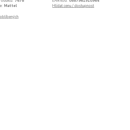
roduktu:
7678
EAN kód:
0887961910964
e:
Mattel
Hlídat cenu / dostupnost
oblíbených