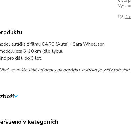
Číslo p
Výrobc
Do 
produktu
odel autíčka z filmu CARS (Auta) - Sara Wheelson.
modelu cca 6-10 cm (dle typu).
né pro děti do 3 let.
al se může lišit od obalu na obrázku, autíčko je vždy totožné.
zboží
zařazeno v kategoriích