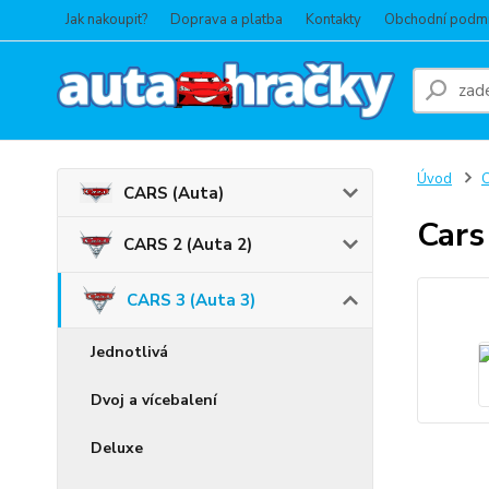
Jak nakoupit?
Doprava a platba
Kontakty
Obchodní podm
Úvod
C
CARS (Auta)
Cars
CARS 2 (Auta 2)
CARS 3 (Auta 3)
Jednotlivá
Dvoj a vícebalení
Deluxe