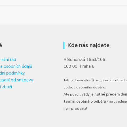
é
Kde nás najdete
ační řád
Bělohorská 1653/106
a osobních údajů
169 00 Praha 6
dní podmínky
upení od smlouvy
Tato adresa slouží pro předání objedn
í zboží
volbou osobního odběru.
Ale pozor,
vždy je nutné předem dom
termín osobního odběru
- na uveden
není prodejna!