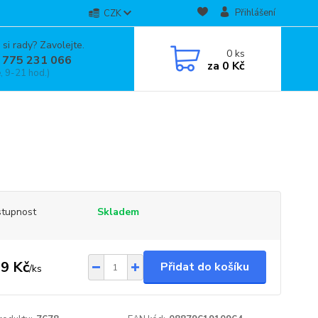
Přihlášení
CZK
 si rady? Zavolejte.
0
ks
 775 231 066
za
0 Kč
, 9-21 hod.)
tupnost
Skladem
9 Kč
Přidat do košíku
/
ks