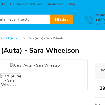
ínky
Ochrana osobních údajů
Reklamace
Blog
Nevíte
Hledat
+420
(Po-Ne
ARS 3 (Auta 3)
Cars (Auta) - Sara Wheelson
 (Auta) - Sara Wheelson
Dos
29