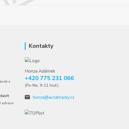
Kontakty
Honza Adámek
+420 775 231 066
ávek s
(Po-Ne, 9-21 hod.)
luvit
honza@autahracky.cz
é adrese