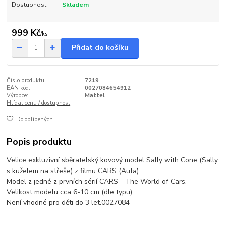
Dostupnost
Skladem
999 Kč
/
ks
Přidat do košíku
Číslo produktu:
7219
EAN kód:
0027084654912
Výrobce:
Mattel
Hlídat cenu / dostupnost
Do oblíbených
Popis produktu
Velice exkluzivní sběratelský kovový model Sally with Cone (Sally
s kuželem na střeše) z filmu CARS (Auta).
Model z jedné z prvních sérií CARS - The World of Cars.
Velikost modelu cca 6-10 cm (dle typu).
Není vhodné pro děti do 3 let.0027084