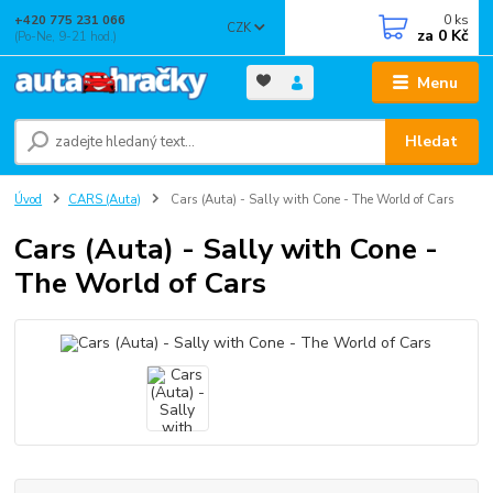
0
ks
+420 775 231 066
CZK
za
0 Kč
(Po-Ne, 9-21 hod.)
Menu
Hledat
Úvod
CARS (Auta)
Cars (Auta) - Sally with Cone - The World of Cars
Cars (Auta) - Sally with Cone -
The World of Cars