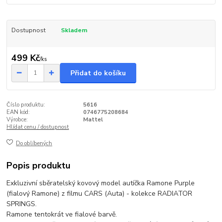
Dostupnost
Skladem
499 Kč
/
ks
Přidat do košíku
Číslo produktu:
5616
EAN kód:
0746775208684
Výrobce:
Mattel
Hlídat cenu / dostupnost
Do oblíbených
Popis produktu
Exkluzivní sběratelský kovový model autíčka Ramone Purple
(fialový Ramone) z filmu CARS (Auta) - kolekce RADIATOR
SPRINGS.
Ramone tentokrát ve fialové barvě.