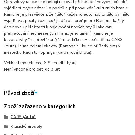
Opravdový umělec se nebojí riskovat při hledání nových způsobů
vyjádření svých názorů a pocitů a při posouvání kulturních hranic.
Ramone je přesvědčen, že "tělo" každého automobilu tělo by mělo
vyjadřovat pocity vozu, což je důvod, proč je pro Ramona každý
den novou příležitostí k objevování nových stylů lakování
překračování neomezených hranic jeho umění. Ramone je
bezpochyby "nejpřevlékanějším" autíčkem v celém filmu CARS
(Auta). Je majitelem lakovny (Ramone's House of Body Art) v
městečku Radiator Springs (Kardanová Lhota).
Velikost modelu cca 6-9 cm (dle typu).
Není vhodné pro děti do 3 let.
Původ zboží
Zboží zařazeno v kategoriích
CARS (Auta)
Klasické modely