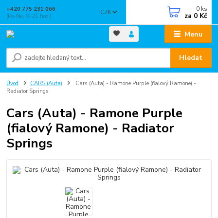
0
ks
+420 775 231 066
CZK
za
0 Kč
(Po-Ne, 9-21 hod.)
Menu
Hledat
Úvod
CARS (Auta)
Cars (Auta) - Ramone Purple (fialový Ramone) -
Radiator Springs
Cars (Auta) - Ramone Purple
(fialový Ramone) - Radiator
Springs