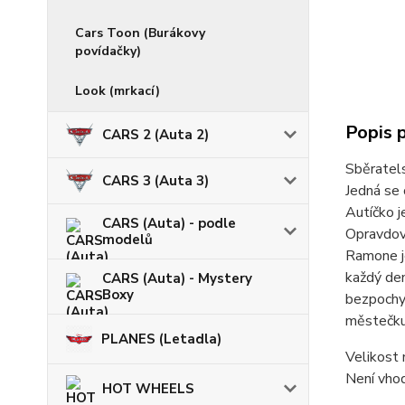
Cars Toon (Burákovy
povídačky)
Look (mrkací)
Popis 
CARS 2 (Auta 2)
Sběratel
CARS 3 (Auta 3)
Jedná se 
Autíčko j
CARS (Auta) - podle
Opravdový
modelů
Ramone je
každý den
CARS (Auta) - Mystery
Boxy
bezpochy
městečku
PLANES (Letadla)
Velikost 
Není vhod
HOT WHEELS