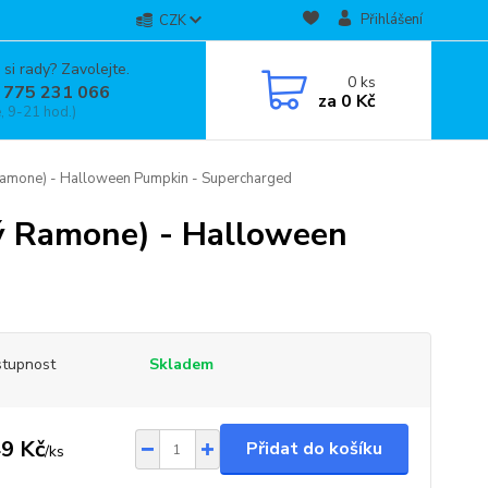
Přihlášení
CZK
 si rady? Zavolejte.
0
ks
 775 231 066
za
0 Kč
, 9-21 hod.)
 Ramone) - Halloween Pumpkin - Supercharged
vý Ramone) - Halloween
tupnost
Skladem
9 Kč
Přidat do košíku
/
ks