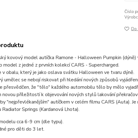
Číslo p
Výrobc
Do 
produktu
ský kovový model autíčka Ramone - Halloween Pumpkin (dýně) v 
o model z jedné z prvních kolekcí CARS - Supercharged.
e v obalu, který je jako oslava svátku Halloween ve tvaru dýně.
 umělec se nebojí riskovat při hledání nových způsobů vyjádření s
 přesvědčen, že "tělo" každého automobilu tělo by mělo vyjadřo
 novou příležitostí k objevování nových stylů lakování překračo
by "nejpřevlékanějším" autíčkem v celém filmu CARS (Auta). Je
 Radiator Springs (Kardanová Lhota).
modelu cca 6-9 cm (dle typu).
né pro děti do 3 let.