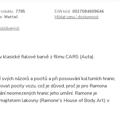
roduktu:
7785
EAN kód:
0027084609646
e:
Mattel
Hlídat cenu / dostupnost
oblíbených
klasické fialové barvě z filmu CARS (Auta).
vých názorů a pocitů a při posouvání kulturních hranic.
vat pocity vozu, což je důvod, proč je pro Ramona
vání neomezených hranic jeho umění. Ramone je
 majitelem lakovny (Ramone's House of Body Art) v