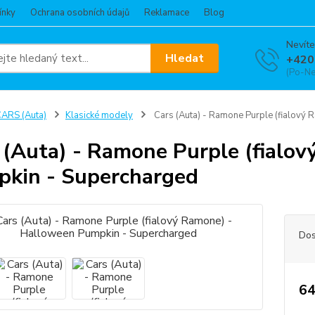
ínky
Ochrana osobních údajů
Reklamace
Blog
Nevíte
Hledat
+420
(Po-Ne
ARS (Auta)
Klasické modely
Cars (Auta) - Ramone Purple (fialový
 (Auta) - Ramone Purple (fialo
kin - Supercharged
Dos
64