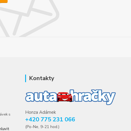
Kontakty
Honza Adámek
ávek s
+420 775 231 066
(Po-Ne, 9-21 hod.)
luvit