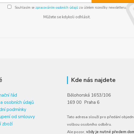
Souhlasím se
zpracováním osobních údajů
za účelem rozesílky newsletteru.
Můžete se kdykoli odhlásit.
é
Kde nás najdete
ační řád
Bělohorská 1653/106
a osobních údajů
169 00 Praha 6
dní podmínky
upení od smlouvy
Tato adresa slouží pro předání objedn
í zboží
volbou osobního odběru.
Ale pozor,
vždy je nutné předem dom