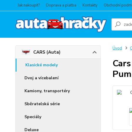
Jak nakoupit?
Doprava a platba
Kontakty
Obchodní podm
Úvod
C
CARS (Auta)
Cars
Klasické modely
Pump
Dvoj a vícebalení
Kamiony, transportéry
Sběratelská série
Speciály
Deluxe