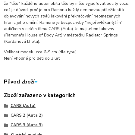
že "tělo" každého automobilu tělo by mělo vyjadřovat pocity vozu,
což je důvod, proč je pro Ramona každý den novou příležitostí k
objevování nových stylů lakování překračování neomezených
hranic jeho umění. Ramone je bezpochyby "nejpřevlékanějším"
autíčkem v celém filmu CARS (Auta). Je majitelem lakovny
(Ramone's House of Body Art) v městečku Radiator Springs
(Kardanová Lhota).
Velikost modelu cca 6-9 cm (dle typu).
Není vhodné pro děti do 3 let.
Původ zboží
Zboží zařazeno v kategoriích
CARS (Auta)
CARS 2 (Auta 2)
CARS 3 (Auta 3)
Klasické modely