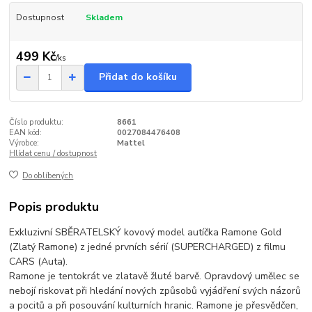
Dostupnost
Skladem
499 Kč
/
ks
Přidat do košíku
Číslo produktu:
8661
EAN kód:
0027084476408
Výrobce:
Mattel
Hlídat cenu / dostupnost
Do oblíbených
Popis produktu
Exkluzivní SBĚRATELSKÝ kovový model autíčka Ramone Gold
(Zlatý Ramone) z jedné prvních sérií (SUPERCHARGED) z filmu
CARS (Auta).
Ramone je tentokrát ve zlatavě žluté barvě. Opravdový umělec se
nebojí riskovat při hledání nových způsobů vyjádření svých názorů
a pocitů a při posouvání kulturních hranic. Ramone je přesvědčen,