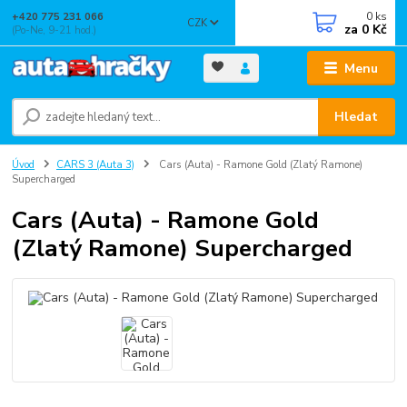
0
ks
+420 775 231 066
CZK
za
0 Kč
(Po-Ne, 9-21 hod.)
Menu
Hledat
Úvod
CARS 3 (Auta 3)
Cars (Auta) - Ramone Gold (Zlatý Ramone)
Supercharged
Cars (Auta) - Ramone Gold
(Zlatý Ramone) Supercharged