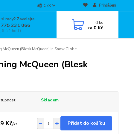
Přihlášení
CZK
 si rady? Zavolejte.
0
ks
 775 231 066
za
0 Kč
, 9-21 hod.)
ing McQueen (Blesk McQueen) in Snow Globe
tning McQueen (Blesk
tupnost
Skladem
9 Kč
Přidat do košíku
/
ks