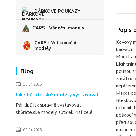
DÁRKOVÉ POUKAZY
CARS - Vánoční modely
Popis 
Kovový m
CARS - Velikonoční
modely
barvách.
Model aut
Lightni
Blog
pouhou t
začátku f
10.04.2025
nepříjemn
Macka pot
Jak sběratelské modely vystavovat
Bleskovo 
Pár tipů jak správně vystavovat
dohonil, 
sběratelské modely autíček.
číst celé
poškodí h
před soud
nakonec r
09.04.2025