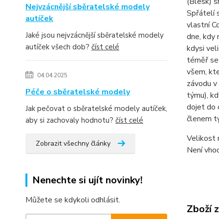
(Blesk) s
Nejvzácnější sběratelské modely
Spřátelí 
autíček
vlastní C
Jaké jsou nejvzácnější sběratelské modely
dne, kdy 
autíček všech dob?
číst celé
kdysi vel
téměř se
všem, kte
04.04.2025
závodu v 
Péče o sběratelské modely
týmu), kd
dojet do 
Jak pečovat o sběratelské modely autíček,
členem tý
aby si zachovaly hodnotu?
číst celé
Velikost 
Zobrazit všechny články
Není vhod
Nenechte si ujít novinky!
Můžete se kdykoli odhlásit.
Zboží 