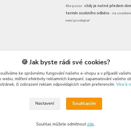
Ale pozor,
vždy je nutné předem dom
termín osobního odběru
- na uveden
není prodejna!
🍪 Jak byste rádi své cookies?
používáme ke správnému fungování našeho e-shopu a v případě vašeho
k o webu, měření efektivity reklamních kampaní, zapamatování vašeho o
 stránek, či zobrazení reklam odpovídajících vašim preferencím.
Více k v
Upravit sběr cookies.
Souhlasím
Nastavení
Souhlas můžete odmítnout
zde
.