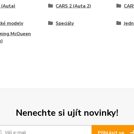
 (Auta)
CARS 2 (Auta 2)
CARS
cké modely
Speciály
Jedn
tning McQueen
k)
Nenechte si ujít novinky!
Přihlásit se