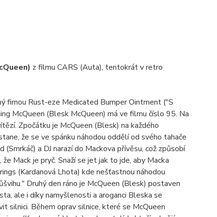
McQueen)
z filmu CARS (Auta), tentokrát v retro
ný firnou Rust-eze Medicated Bumper Ointment ("S
ning McQueen (Blesk McQueen) má ve filmu číslo 95. Na
vítězí. Zpočátku je McQueen (Blesk) na každého
e stane, že se ve spánku náhodou oddělí od svého tahače
d (Smrkáč) a DJ narazí do Mackova přívěsu, což způsobí
e Mack je pryč. Snaží se jet jak to jde, aby Macka
Springs (Kardanová Lhota) kde nešťastnou náhodou
v průšvihu." Druhý den ráno je McQueen (Blesk) postaven
ta, ale i díky namyšlenosti a aroganci Bleska se
it silnici. Během oprav silnice, které se McQueen