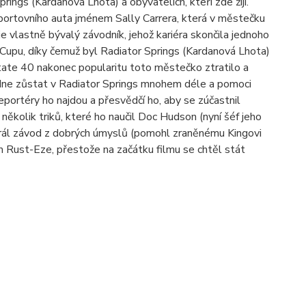
ngs (Kardanová Lhota) a obyvatelích, kteří zde žijí.
ortovního auta jménem Sally Carrera, která v městečku
 vlastně bývalý závodník, jehož kariéra skončila jednoho
 Cupu, díky čemuž byl Radiator Springs (Kardanová Lhota)
erstate 40 nakonec popularitu toto městečko ztratilo a
dne zůstat v Radiator Springs mnohem déle a pomoci
eportéry ho najdou a přesvědčí ho, aby se zúčastnil
kolik triků, které ho naučil Doc Hudson (nyní šéf jeho
ohrál závod z dobrých úmyslů (pomohl zraněnému Kingovi
m Rust-Eze, přestože na začátku filmu se chtěl stát