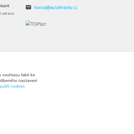
luvit
honza@autahracky.cz
é adrese
 souhlasu také ke
blíbeného nastavení
yužití cookies
Vytvořeno na
Eshop-rychle.cz