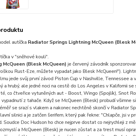
produktu
odel autíčka
Radiator Springs Lightning McQueen (Blesk 
íčka v "sněhové kouli".
ng McQueen (Blesk McQueen)
je červený závodník sponzorova
roškou Rust-Eze, můžete vypadat jako Blesk McQueen!"). Light
ilmu jede svůj první závod Piston Cup v Nashville, Tennessee a 
ý a hrubý, ale jedné noci na cestě do Los Angeles v Kalifornii s
é, co čtveřice vytuněných aut - Boost, Wingo (Spojlík), Snot Ro
vypadnutí z tahače. Když se McQueen (Blesk) probudí všimne si, ž
téměř se srazí s vlakem a nakonec nechtěně skončí v Radiator 
lavní silnici a je zatčen šerifem, který pak řekne: "Chlapče, jsi 
. Soudce Doc Hudson ho chce nejprve dostat co nejrychleji z měs
ozmyslí a McQueen (Blesk) je nucen zůstat a za trest musí oprav