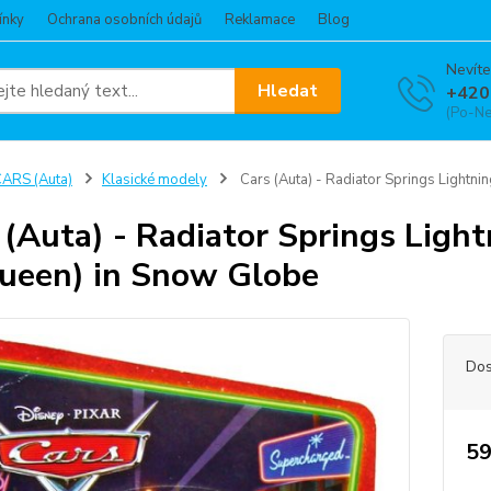
ínky
Ochrana osobních údajů
Reklamace
Blog
Nevíte
Hledat
+420
(Po-Ne
ARS (Auta)
Klasické modely
Cars (Auta) - Radiator Springs Lightn
 (Auta) - Radiator Springs Ligh
een) in Snow Globe
Dos
59