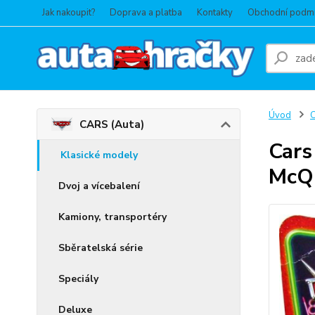
Jak nakoupit?
Doprava a platba
Kontakty
Obchodní podm
Úvod
C
CARS (Auta)
Cars
Klasické modely
McQu
Dvoj a vícebalení
Kamiony, transportéry
Sběratelská série
Speciály
Deluxe