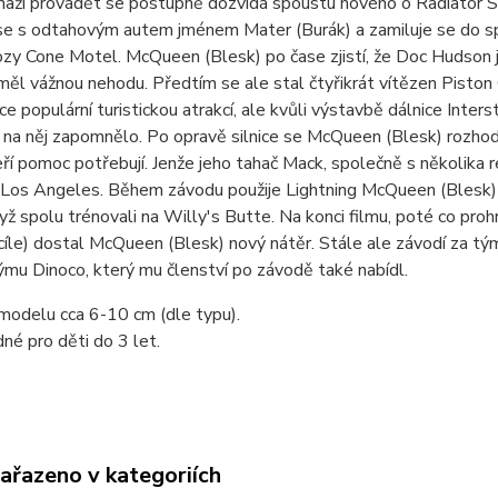
naží provádět se postupně dozvídá spoustu nového o Radiator Spri
se s odtahovým autem jménem Mater (Burák) a zamiluje se do sp
ozy Cone Motel. McQueen (Blesk) po čase zjistí, že Doc Hudson je
měl vážnou nehodu. Předtím se ale stal čtyřikrát vítězen Piston
ice populární turistickou atrakcí, ale kvůli výstavbě dálnice Int
 na něj zapomnělo. Po opravě silnice se McQueen (Blesk) rozho
ří pomoc potřebují. Jenže jeho tahač Mack, společně s několika r
Los Angeles. Během závodu použije Lightning McQueen (Blesk) ně
yž spolu trénovali na Willy's Butte. Na konci filmu, poté co pr
cíle) dostal McQueen (Blesk) nový nátěr. Stále ale závodí za tý
mu Dinoco, který mu členství po závodě také nabídl.
modelu cca 6-10 cm (dle typu).
né pro děti do 3 let.
zařazeno v kategoriích