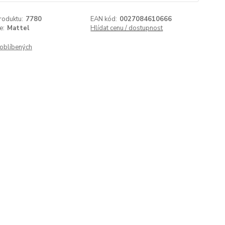
roduktu:
7780
EAN kód:
0027084610666
e:
Mattel
Hlídat cenu / dostupnost
oblíbených