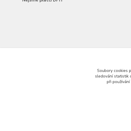
Nejsme plátci DPH
Soubory cookies 
sledování statisti
při používání