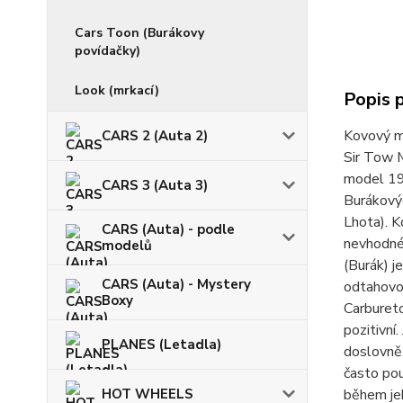
Cars Toon (Burákovy
povídačky)
Look (mrkací)
Popis 
Kovový mo
CARS 2 (Auta 2)
Sir Tow M
model 19
CARS 3 (Auta 3)
Burákovýc
Lhota). K
CARS (Auta) - podle
nevhodné 
modelů
(Burák) j
CARS (Auta) - Mystery
odtahovou
Boxy
Carbureto
pozitivní
PLANES (Letadla)
doslovně.
často pou
během jeh
HOT WHEELS