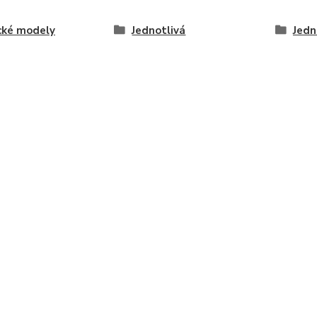
cké modely
Jednotlivá
Jedn