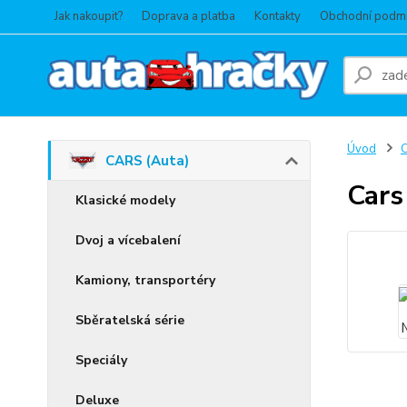
Jak nakoupit?
Doprava a platba
Kontakty
Obchodní podm
Úvod
C
CARS (Auta)
Cars
Klasické modely
Dvoj a vícebalení
Kamiony, transportéry
Sběratelská série
Speciály
Deluxe