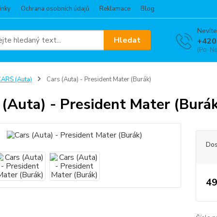
ínky
Ochrana osobních údajů
Reklamace
Blog
Nevíte
Hledat
+420
(Po-Ne
ARS (Auta)
Cars (Auta) - President Mater (Burák)
 (Auta) - President Mater (Burá
Dos
49