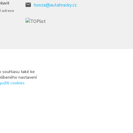
luvit
honza@autahracky.cz
é adrese
 souhlasu také ke
blíbeného nastavení
yužití cookies
Vytvořeno na
Eshop-rychle.cz