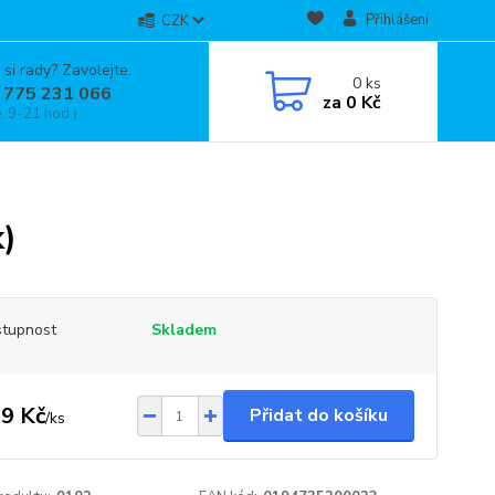
Přihlášení
CZK
 si rady? Zavolejte.
0
ks
 775 231 066
za
0 Kč
, 9-21 hod.)
k)
tupnost
Skladem
9 Kč
Přidat do košíku
/
ks