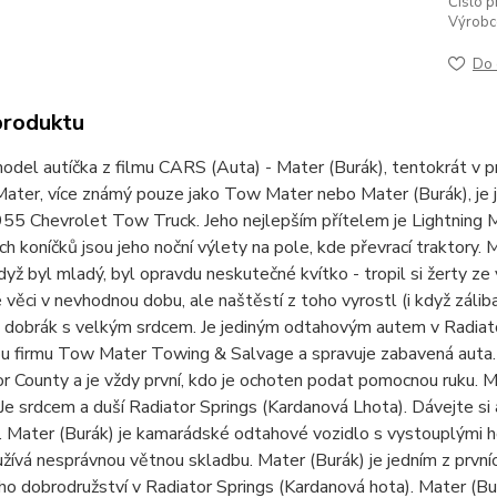
Číslo p
Výrobc
Do 
produktu
del autíčka z filmu CARS (Auta) - Mater (Burák), tentokrát v p
ater, více známý pouze jako Tow Mater nebo Mater (Burák), je j
55 Chevrolet Tow Truck. Jeho nejlepším přítelem je Lightning 
h koníčků jsou jeho noční výlety na pole, kde převrací traktory. 
dyž byl mladý, byl opravdu neskutečné kvítko - tropil si žerty ze
věci v nevhodnou dobu, ale naštěstí z toho vyrostl (i když záli
e dobrák s velkým srdcem. Je jediným odtahovým autem v Radiato
 firmu Tow Mater Towing & Salvage a spravuje zabavená auta. Př
r County a je vždy první, kdo je ochoten podat pomocnou ruku. Ma
. Je srdcem a duší Radiator Springs (Kardanová Lhota). Dávejte si 
 Mater (Burák) je kamarádské odtahové vozidlo s vystouplými ho
žívá nesprávnou větnou skladbu. Mater (Burák) je jedním z prvn
o dobrodružství v Radiator Springs (Kardanová hota). Mater (Bur