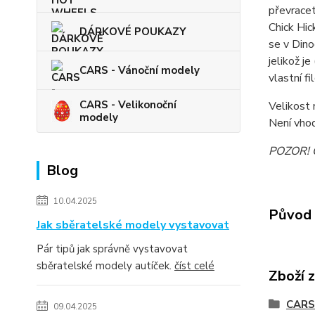
převracet
Chick Hic
DÁRKOVÉ POUKAZY
se v Dino
jelikož j
CARS - Vánoční modely
vlastní f
CARS - Velikonoční
Velikost 
modely
Není vhod
POZOR! Ob
Blog
10.04.2025
Původ 
Jak sběratelské modely vystavovat
Pár tipů jak správně vystavovat
sběratelské modely autíček.
číst celé
Zboží 
CARS
09.04.2025