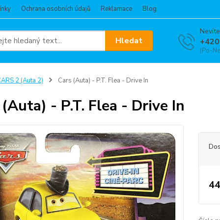
ínky
Ochrana osobních údajů
Reklamace
Blog
Nevíte
Hledat
+420
(Po-Ne
ARS 2 (Auta 2)
Cars (Auta) - P.T. Flea - Drive In
(Auta) - P.T. Flea - Drive In
Dos
44