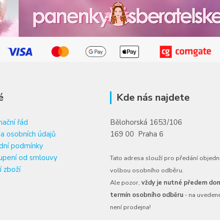
é
Kde nás najdete
ační řád
Bělohorská 1653/106
a osobních údajů
169 00 Praha 6
dní podmínky
upení od smlouvy
Tato adresa slouží pro předání objedn
í zboží
volbou osobního odběru.
Ale pozor,
vždy je nutné předem dom
termín osobního odběru
- na uveden
není prodejna!