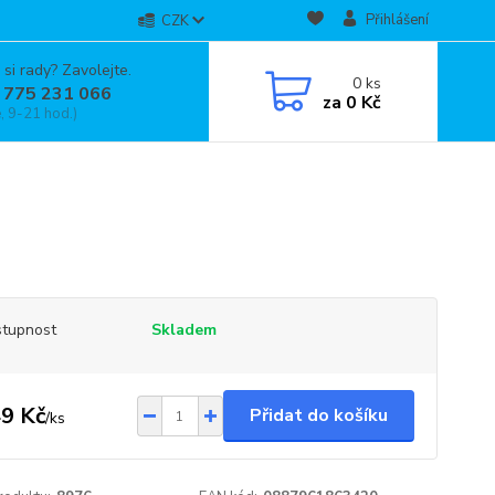
Přihlášení
CZK
 si rady? Zavolejte.
0
ks
 775 231 066
za
0 Kč
, 9-21 hod.)
tupnost
Skladem
9 Kč
Přidat do košíku
/
ks