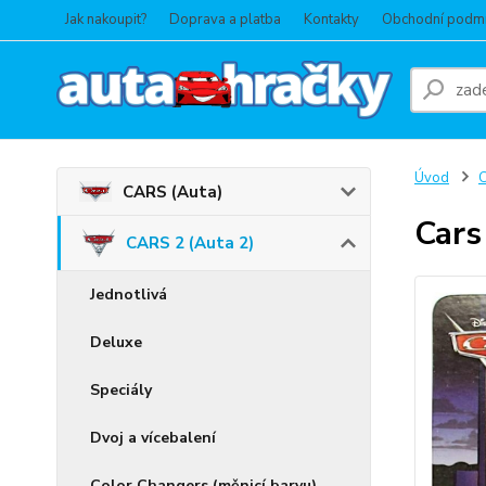
Jak nakoupit?
Doprava a platba
Kontakty
Obchodní podm
Úvod
C
CARS (Auta)
Cars 
CARS 2 (Auta 2)
Jednotlivá
Deluxe
Speciály
Dvoj a vícebalení
Color Changers (měnicí barvu)