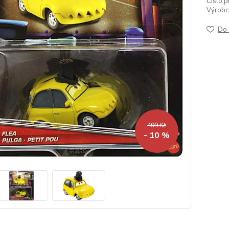
Číslo p
Výrobc
Do 
499 Kč
- 10 %