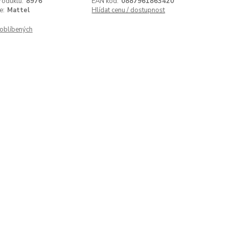
roduktu:
8976
EAN kód:
0887961863420
e:
Mattel
Hlídat cenu / dostupnost
oblíbených