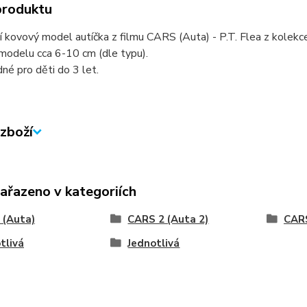
produktu
í kovový model autíčka z filmu CARS (Auta) - P.T. Flea z kolekce
modelu cca 6-10 cm (dle typu).
né pro děti do 3 let.
zboží
zařazeno v kategoriích
 (Auta)
CARS 2 (Auta 2)
CARS
tlivá
Jednotlivá