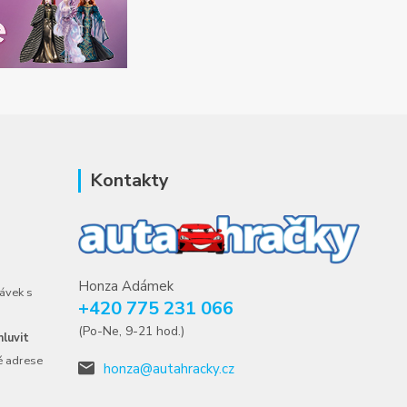
Kontakty
Honza Adámek
ávek s
+420 775 231 066
(Po-Ne, 9-21 hod.)
luvit
é adrese
honza@autahracky.cz