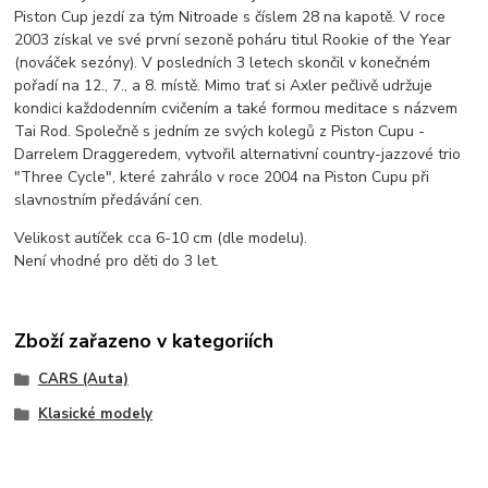
Piston Cup jezdí za tým Nitroade s číslem 28 na kapotě. V roce
2003 získal ve své první sezoně poháru titul Rookie of the Year
(nováček sezóny). V posledních 3 letech skončil v konečném
pořadí na 12., 7., a 8. místě. Mimo trať si Axler pečlivě udržuje
kondici každodenním cvičením a také formou meditace s názvem
Tai Rod. Společně s jedním ze svých kolegů z Piston Cupu -
Darrelem Draggeredem, vytvořil alternativní country-jazzové trio
"Three Cycle", které zahrálo v roce 2004 na Piston Cupu při
slavnostním předávání cen.
Velikost autíček cca 6-10 cm (dle modelu).
Není vhodné pro děti do 3 let.
Zboží zařazeno v kategoriích
CARS (Auta)
Klasické modely