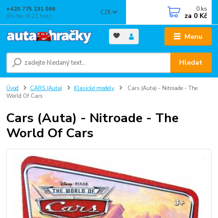
0
ks
+420 775 231 066
CZK
za
0 Kč
(Po-Ne, 9-21 hod.)
Menu
Hledat
Úvod
CARS (Auta)
Klasické modely
Cars (Auta) - Nitroade - The
World Of Cars
Cars (Auta) - Nitroade - The
World Of Cars