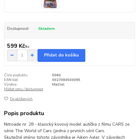
Dostupnost
Skladem
599 Kč
/
ks
Přidat do košíku
Číslo produktu:
5060
EAN kód:
0027084504095
Výrobce:
Mattel
Hlídat cenu / dostupnost
Do oblíbených
Popis produktu
Nitroade nr. 28 - klasický kovový model autíčka z filmu CARS ze
série The World of Cars (jedna z prvních sérií Cars.
Skutečné jméno tohoto závodníka je Aiken Axler. V závodech