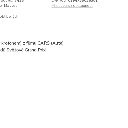
roduktu:
7498
EAN kód:
0194735036301
e:
Mattel
Hlídat cenu / dostupnost
oblíbených
ikrofonem) z filmu CARS (Auta).
odů Světové Grand Prix!