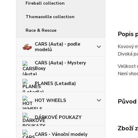
Fireball collection
Thomasville collection
Race & Rescue
Popis 
CARS (Auta) - podle
Kovový m
modelů
Divoká pa
CARS (Auta) - Mystery
Velikost 
Boxy
Není vhod
PLANES (Letadla)
Původ 
HOT WHEELS
DÁRKOVÉ POUKAZY
Zboží 
CARS - Vánoční modely