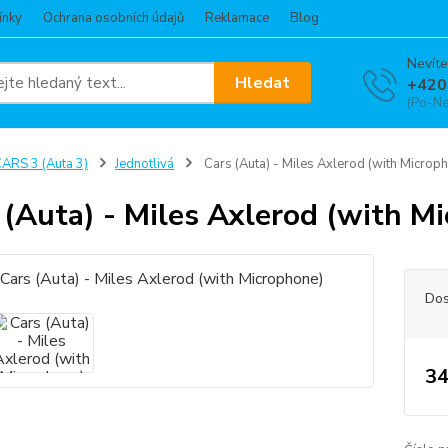
ínky
Ochrana osobních údajů
Reklamace
Blog
Nevíte
Hledat
+420
(Po-Ne
ARS 3 (Auta 3)
Jednotlivá
Cars (Auta) - Miles Axlerod (with Microp
 (Auta) - Miles Axlerod (with M
Dos
34