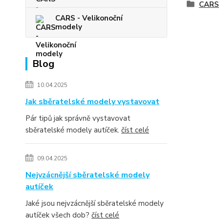
CARS 
CARS - Velikonoční
modely
Blog
10.04.2025
Jak sběratelské modely vystavovat
Pár tipů jak správně vystavovat
sběratelské modely autíček.
číst celé
09.04.2025
Nejvzácnější sběratelské modely
autíček
Jaké jsou nejvzácnější sběratelské modely
autíček všech dob?
číst celé