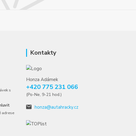
Kontakty
Honza Adámek
+420 775 231 066
ávek s
(Po-Ne, 9-21 hod.)
luvit
honza@autahracky.cz
é adrese