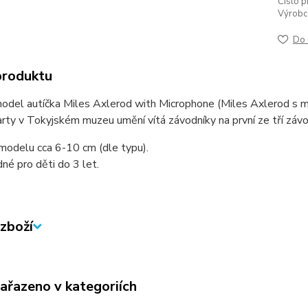
Číslo p
Výrobc
Do 
produktu
odel autíčka Miles Axlerod with Microphone (Miles Axlerod s m
rty v Tokyjském muzeu umění vítá závodníky na první ze tří záv
modelu cca 6-10 cm (dle typu).
né pro děti do 3 let.
zboží
zařazeno v kategoriích