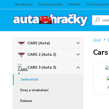
Jak nakoupit?
Doprava a platba
Kontakty
Obchodní podm
Úvod
C
CARS (Auta)
Cars
CARS 2 (Auta 2)
CARS 3 (Auta 3)
Jednotlivá
Dvoj a vícebalení
Deluxe