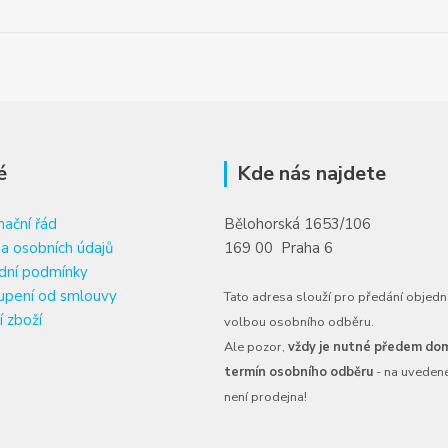
é
Kde nás najdete
ační řád
Bělohorská 1653/106
a osobních údajů
169 00 Praha 6
dní podmínky
upení od smlouvy
Tato adresa slouží pro předání objedn
í zboží
volbou osobního odběru.
Ale pozor,
vždy je nutné předem dom
termín osobního odběru
- na uveden
není prodejna!