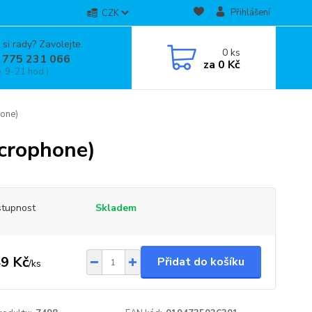
Přihlášení
CZK
 si rady? Zavolejte.
0
ks
 775 231 066
za
0 Kč
, 9-21 hod.)
hone)
icrophone)
tupnost
Skladem
9 Kč
Přidat do košíku
/
ks