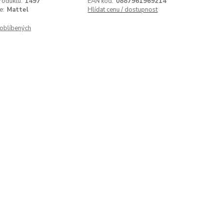
roduktu:
1497
EAN kód:
0887961969214
e:
Mattel
Hlídat cenu / dostupnost
oblíbených