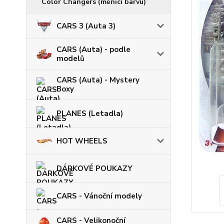
Color Changers (měnicí barvu)
CARS 3 (Auta 3)
CARS (Auta) - podle
modelů
CARS (Auta) - Mystery
Boxy
PLANES (Letadla)
HOT WHEELS
DÁRKOVÉ POUKAZY
CARS - Vánoční modely
CARS - Velikonoční