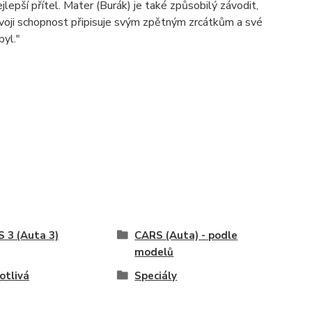
jlepší přítel. Mater (Burák) je také způsobilý závodit,
svoji schopnost připisuje svým zpětným zrcátkům a své
byl."
 3 (Auta 3)
CARS (Auta) - podle
modelů
otlivá
Speciály