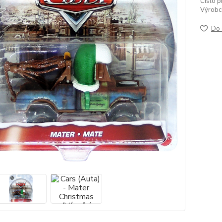
Číslo p
Výrobc
Do 