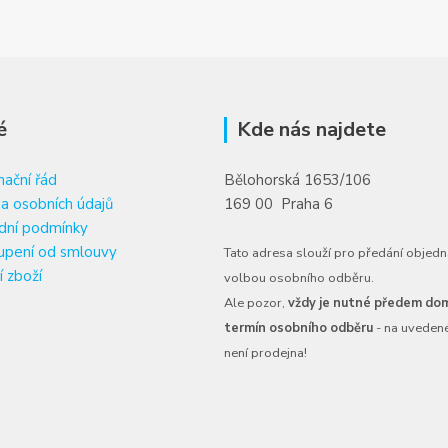
é
Kde nás najdete
ační řád
Bělohorská 1653/106
a osobních údajů
169 00 Praha 6
dní podmínky
upení od smlouvy
Tato adresa slouží pro předání objedn
í zboží
volbou osobního odběru.
Ale pozor,
vždy je nutné předem dom
termín osobního odběru
- na uveden
není prodejna!