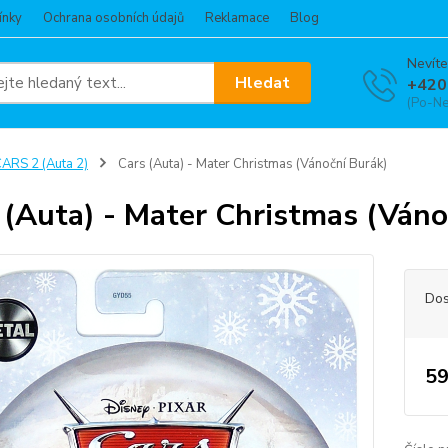
ínky
Ochrana osobních údajů
Reklamace
Blog
Nevíte
Hledat
+420
(Po-Ne
ARS 2 (Auta 2)
Cars (Auta) - Mater Christmas (Vánoční Burák)
 (Auta) - Mater Christmas (Váno
Dos
59