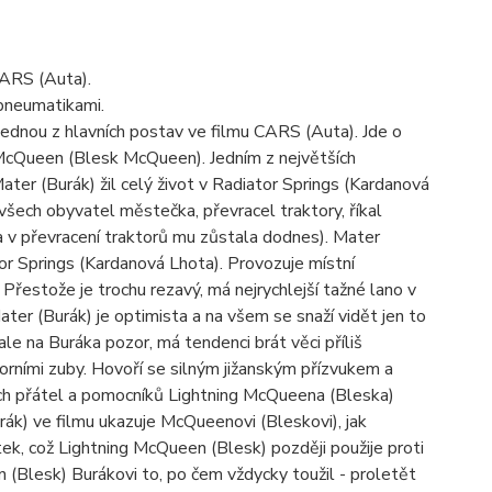
CARS (Auta).
 pneumatikami.
ednou z hlavních postav ve filmu CARS (Auta). Jde o
McQueen (Blesk McQueen). Jedním z největších
Mater (Burák) žil celý život v Radiator Springs (Kardanová
 všech obyvatel městečka, převracel traktory, říkal
ba v převracení traktorů mu zůstala dodnes). Mater
r Springs (Kardanová Lhota). Provozuje místní
estože je trochu rezavý, má nejrychlejší tažné lano v
ter (Burák) je optimista a na všem se snaží vidět jen to
ale na Buráka pozor, má tendenci brát věci příliš
rními zuby. Hovoří se silným jižanským přízvukem a
ích přátel a pomocníků Lightning McQueena (Bleska)
ák) ve filmu ukazuje McQueenovi (Bleskovi), jak
ek, což Lightning McQueen (Blesk) později použije proti
 (Blesk) Burákovi to, po čem vždycky toužil - proletět