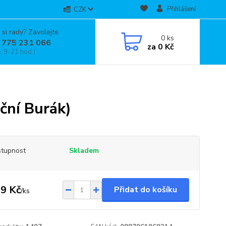
Přihlášení
CZK
 si rady? Zavolejte.
0
ks
 775 231 066
za
0 Kč
, 9-21 hod.)
ční Burák)
tupnost
Skladem
9 Kč
Přidat do košíku
/
ks