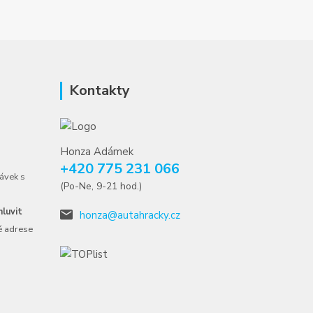
Kontakty
Honza Adámek
+420 775 231 066
ávek s
(Po-Ne, 9-21 hod.)
luvit
honza@autahracky.cz
é adrese