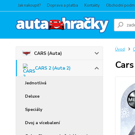
Jak nakoupit?
Doprava a platba
Kontakty
Obchodní podm
Úvod
C
CARS (Auta)
Cars
CARS 2 (Auta 2)
Jednotlivá
Deluxe
Speciály
Dvoj a vícebalení