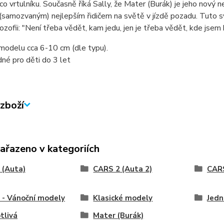
co vrtulníku. Současně říká Sally, že Mater (Burák) je jeho nový ne
e (samozvaným) nejlepším řidičem na světě v jízdě pozadu. Tuto 
ilozofii: "Není třeba vědět, kam jedu, jen je třeba vědět, kde jsem 
modelu cca 6-10 cm (dle typu).
né pro děti do 3 let
zboží
zařazeno v kategoriích
 (Auta)
CARS 2 (Auta 2)
CARS
- Vánoční modely
Klasické modely
Jedn
tlivá
Mater (Burák)