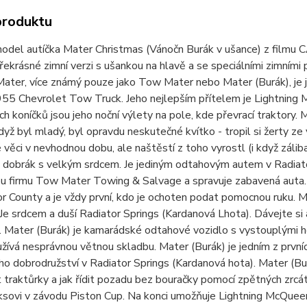
produktu
odel autíčka Mater Christmas (Vánočn Burák v ušance) z filmu 
řekrásné zimní verzi s ušankou na hlavě a se speciálními zimními
ater, více známý pouze jako Tow Mater nebo Mater (Burák), je j
55 Chevrolet Tow Truck. Jeho nejlepším přítelem je Lightning 
h koníčků jsou jeho noční výlety na pole, kde převrací traktory. 
dyž byl mladý, byl opravdu neskutečné kvítko - tropil si žerty ze
věci v nevhodnou dobu, ale naštěstí z toho vyrostl (i když záli
e dobrák s velkým srdcem. Je jediným odtahovým autem v Radiato
 firmu Tow Mater Towing & Salvage a spravuje zabavená auta. Př
r County a je vždy první, kdo je ochoten podat pomocnou ruku. Ma
. Je srdcem a duší Radiator Springs (Kardanová Lhota). Dávejte si 
 Mater (Burák) je kamarádské odtahové vozidlo s vystouplými ho
žívá nesprávnou větnou skladbu. Mater (Burák) je jedním z prvn
o dobrodružství v Radiator Springs (Kardanová hota). Mater (Bur
 traktůrky a jak řídit pozadu bez bouračky pomocí zpětných zrcát
ksovi v závodu Piston Cup. Na konci umožňuje Lightning McQueen