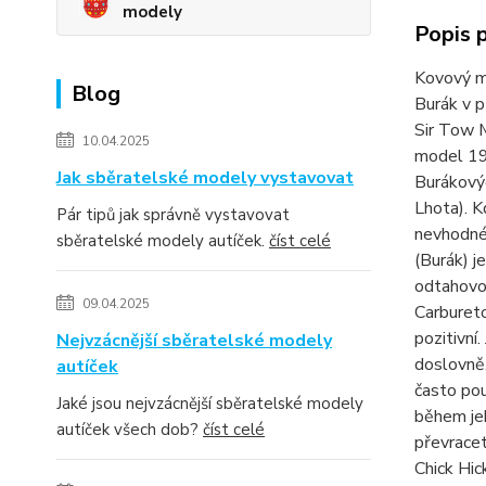
modely
Popis 
Kovový m
Blog
Burák v p
Sir Tow M
10.04.2025
model 19
Jak sběratelské modely vystavovat
Burákovýc
Lhota). K
Pár tipů jak správně vystavovat
nevhodné 
sběratelské modely autíček.
číst celé
(Burák) j
odtahovou
09.04.2025
Carbureto
pozitivní
Nejvzácnější sběratelské modely
doslovně.
autíček
často pou
Jaké jsou nejvzácnější sběratelské modely
během jeh
autíček všech dob?
číst celé
převracet
Chick Hic