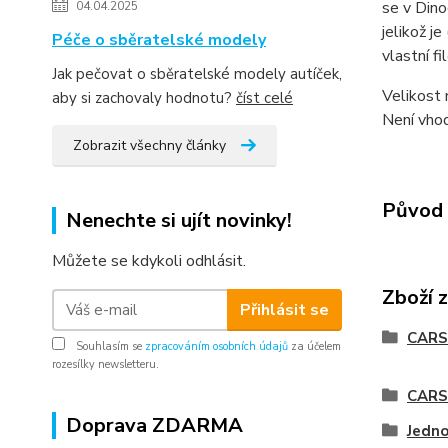
se v Dino
04.04.2025
jelikož j
Péče o sběratelské modely
vlastní f
Jak pečovat o sběratelské modely autíček,
Velikost 
aby si zachovaly hodnotu?
číst celé
Není vhod
Zobrazit všechny články
Původ 
Nenechte si ujít novinky!
Můžete se kdykoli odhlásit.
Zboží 
Přihlásit se
CARS
Souhlasím se
zpracováním osobních údajů
za účelem
rozesílky newsletteru.
CARS 
Doprava ZDARMA
Jedno