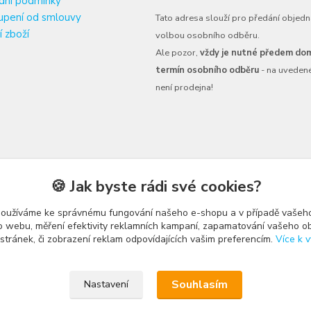
dní podmínky
upení od smlouvy
Tato adresa slouží pro předání objedn
í zboží
volbou osobního odběru.
Ale pozor,
vždy je nutné předem dom
termín osobního odběru
- na uveden
není prodejna!
🍪 Jak byste rádi své cookies?
používáme ke správnému fungování našeho e-shopu a v případě vašeho
k o webu, měření efektivity reklamních kampaní, zapamatování vašeho o
 stránek, či zobrazení reklam odpovídajících vašim preferencím.
Více k v
Upravit sběr cookies.
Souhlasím
Nastavení