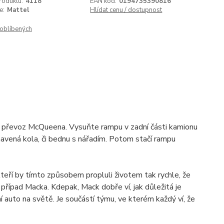
roduktu:
4118
EAN kód:
0194735390816
e:
Mattel
Hlídat cenu / dostupnost
oblíbených
o převoz McQueena. Vysuňte rampu v zadní části kamionu
vená kola, či bednu s nářadím. Potom stačí rampu
eří by tímto způsobem propluli životem tak rychle, že
 případ Macka. Kdepak, Mack dobře ví, jak důležitá je
 auto na světě. Je součástí týmu, ve kterém každý ví, že