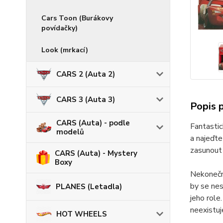
Cars Toon (Burákovy
povídačky)
Look (mrkací)
CARS 2 (Auta 2)
CARS 3 (Auta 3)
Popis 
CARS (Auta) - podle
Fantasti
modelů
a najeďte
zasunout 
CARS (Auta) - Mystery
Boxy
Nekonečné
by se nes
PLANES (Letadla)
jeho role
neexistuj
HOT WHEELS