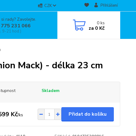
Přihlášení
CZK
 si rady? Zavolejte.
0
ks
 775 231 066
za
0 Kč
, 9-21 hod.)
m
mion Mack) - délka 23 cm
tupnost
Skladem
599 Kč
Přidat do košíku
/
ks