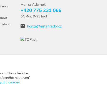
Honza Adámek
ávek s
+420 775 231 066
(Po-Ne, 9-21 hod.)
luvit
é adrese
honza@autahracky.cz
 souhlasu také ke
blíbeného nastavení
yužití cookies