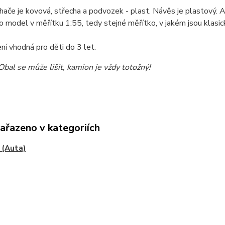
hače je kovová, střecha a podvozek - plast. Návěs je plastový. A
o model v měřítku 1:55, tedy stejné měřítko, v jakém jsou klas
ní vhodná pro děti do 3 let.
al se může lišit, kamion je vždy totožný!
zařazeno v kategoriích
 (Auta)