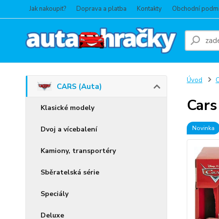
Jak nakoupit?
Doprava a platba
Kontakty
Obchodní podm
Úvod
C
CARS (Auta)
Cars
Klasické modely
Novinka
Dvoj a vícebalení
Kamiony, transportéry
Sběratelská série
Speciály
Deluxe