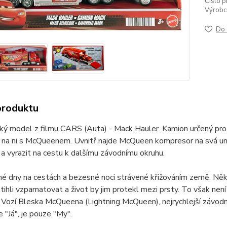
Číslo p
Výrobc
Do 
produktu
cký model z filmu CARS (Auta) - Mack Hauler. Kamion určený pr
 na ni s McQueenem. Uvnitř najde McQueen kompresor na svá una
a vyrazit na cestu k dalšímu závodnímu okruhu.
 dny na cestách a bezesné noci strávené křižováním země. Někt
tihli vzpamatovat a život by jim protekl mezi prsty. To však není
. Vozí Bleska McQueena (Lightning McQueen), nejrychlejší závodní
e "Já", je pouze "My".