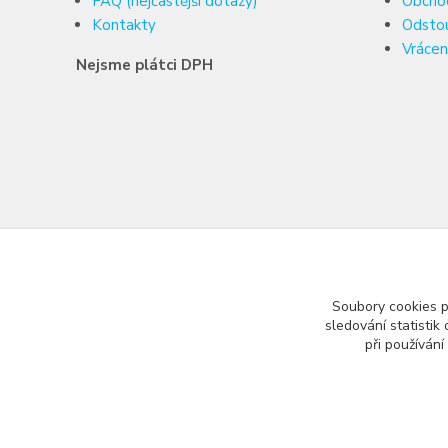
FAQ (nejčastější dotazy)
Obcho
Kontakty
Odsto
Vrácen
Nejsme plátci DPH
Soubory cookies 
sledování statisti
při používání