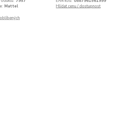
roduktu:
7957
EAN kód:
0887961561999
e:
Mattel
Hlídat cenu / dostupnost
oblíbených