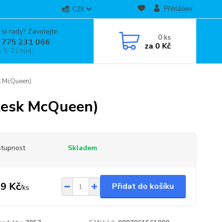
Přihlášení
CZK
 si rady? Zavolejte.
0
ks
 775 231 066
za
0 Kč
, 9-21 hod.)
sk McQueen)
Blesk McQueen)
tupnost
Skladem
9 Kč
Přidat do košíku
/
ks