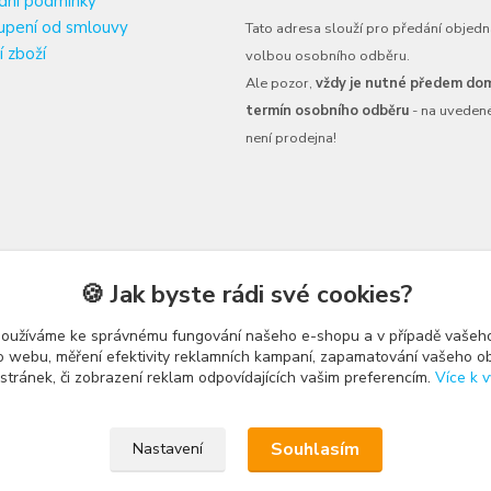
dní podmínky
upení od smlouvy
Tato adresa slouží pro předání objedn
í zboží
volbou osobního odběru.
Ale pozor,
vždy je nutné předem dom
termín osobního odběru
- na uveden
není prodejna!
🍪 Jak byste rádi své cookies?
používáme ke správnému fungování našeho e-shopu a v případě vašeho
k o webu, měření efektivity reklamních kampaní, zapamatování vašeho o
 stránek, či zobrazení reklam odpovídajících vašim preferencím.
Více k v
Upravit sběr cookies.
Souhlasím
Nastavení