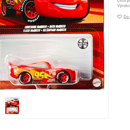
Číslo p
Výrobc
Do 