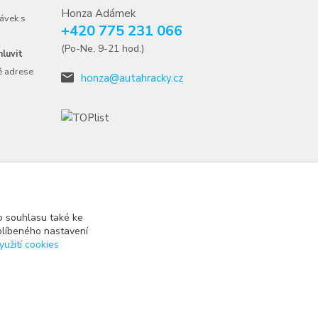
Honza Adámek
ávek s
+420 775 231 066
(Po-Ne, 9-21 hod.)
luvit
é adrese
honza@autahracky.cz
 souhlasu také ke
blíbeného nastavení
yužití cookies