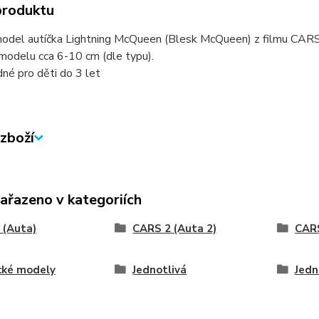
produktu
odel autíčka Lightning McQueen (Blesk McQueen) z filmu CARS
modelu cca 6-10 cm (dle typu).
né pro děti do 3 let
zboží
zařazeno v kategoriích
 (Auta)
CARS 2 (Auta 2)
CARS
cké modely
Jednotlivá
Jedn