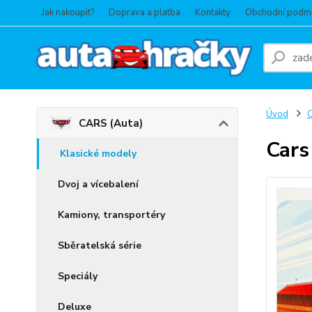
Jak nakoupit?
Doprava a platba
Kontakty
Obchodní podm
Úvod
C
CARS (Auta)
Cars
Klasické modely
Dvoj a vícebalení
Kamiony, transportéry
Sběratelská série
Speciály
Deluxe