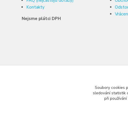
FAQ (nejčastější dotazy)
Obcho
Kontakty
Odsto
Vrácen
Nejsme plátci DPH
Soubory cookies 
sledování statisti
při používání