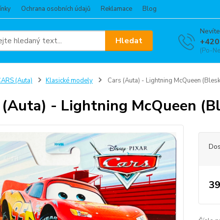
ínky
Ochrana osobních údajů
Reklamace
Blog
Nevíte
Hledat
+420
(Po-Ne
ARS (Auta)
Klasické modely
Cars (Auta) - Lightning McQueen (Ble
 (Auta) - Lightning McQueen (
Dos
39