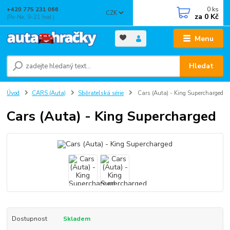
0
ks
+420 775 231 066
CZK
za
0 Kč
(Po-Ne, 9-21 hod.)
Menu
Hledat
Úvod
CARS (Auta)
Sběratelská série
Cars (Auta) - King Supercharged
Cars (Auta) - King Supercharged
Dostupnost
Skladem