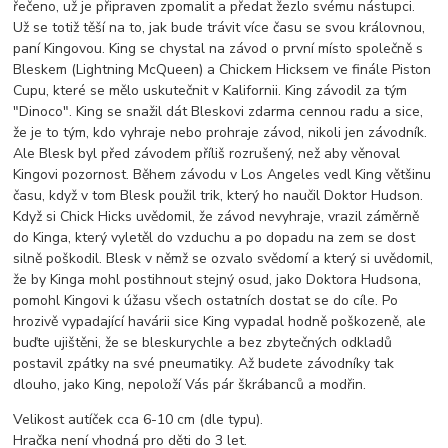
řečeno, už je připraven zpomalit a předat žezlo svému nástupci.
Už se totiž těší na to, jak bude trávit více času se svou královnou,
paní Kingovou. King se chystal na závod o první místo společně s
Bleskem (Lightning McQueen) a Chickem Hicksem ve finále Piston
Cupu, které se mělo uskutečnit v Kalifornii. King závodil za tým
"Dinoco". King se snažil dát Bleskovi zdarma cennou radu a sice,
že je to tým, kdo vyhraje nebo prohraje závod, nikoli jen závodník.
Ale Blesk byl před závodem příliš rozrušený, než aby věnoval
Kingovi pozornost. Během závodu v Los Angeles vedl King většinu
času, když v tom Blesk použil trik, který ho naučil Doktor Hudson.
Když si Chick Hicks uvědomil, že závod nevyhraje, vrazil záměrně
do Kinga, který vyletěl do vzduchu a po dopadu na zem se dost
silně poškodil. Blesk v němž se ozvalo svědomí a který si uvědomil,
že by Kinga mohl postihnout stejný osud, jako Doktora Hudsona,
pomohl Kingovi k úžasu všech ostatních dostat se do cíle. Po
hrozivě vypadající havárii sice King vypadal hodně poškozeně, ale
buďte ujištěni, že se bleskurychle a bez zbytečných odkladů
postavil zpátky na své pneumatiky. Až budete závodníky tak
dlouho, jako King, nepoloží Vás pár škrábanců a modřin.
Velikost autíček cca 6-10 cm (dle typu).
Hračka není vhodná pro děti do 3 let.