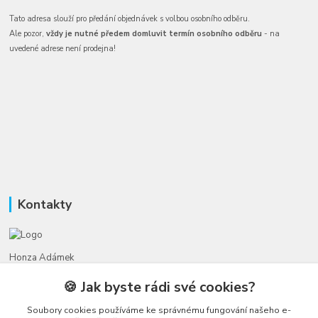
Tato adresa slouží pro předání objednávek s volbou osobního odběru.
Ale pozor,
vždy je nutné předem domluvit termín osobního odběru
- na
uvedené adrese není prodejna!
Kontakty
Honza Adámek
+420 775 231 066
🍪 Jak byste rádi své cookies?
(Po-Ne, 9-21 hod.)
Soubory cookies používáme ke správnému fungování našeho e-
honza@autahracky.cz