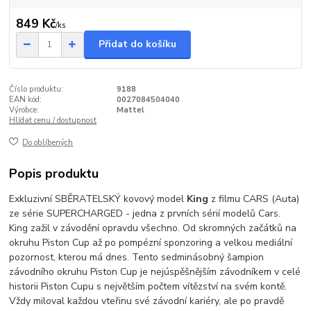
849 Kč
/
ks
Přidat do košíku
Číslo produktu:
9188
EAN kód:
0027084504040
Výrobce:
Mattel
Hlídat cenu / dostupnost
Do oblíbených
Popis produktu
Exkluzivní SBĚRATELSKÝ kovový model
King
z filmu CARS (Auta)
ze série SUPERCHARGED - jedna z prvních sérií modelů Cars.
King zažil v závodění opravdu všechno. Od skromných začátků na
okruhu Piston Cup až po pompézní sponzoring a velkou mediální
pozornost, kterou má dnes. Tento sedminásobný šampion
závodního okruhu Piston Cup je nejúspěšnějším závodníkem v celé
historii Piston Cupu s největším počtem vítězství na svém kontě.
Vždy miloval každou vteřinu své závodní kariéry, ale po pravdě