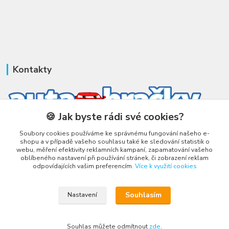
Kontakty
🍪 Jak byste rádi své cookies?
Honza Adámek
Soubory cookies používáme ke správnému fungování našeho e-
+420 775 231 066
shopu a v případě vašeho souhlasu také ke sledování statistik o
webu, měření efektivity reklamních kampaní, zapamatování vašeho
(Po-Ne, 9-21 hod.)
oblíbeného nastavení při používání stránek, či zobrazení reklam
odpovídajících vašim preferencím.
Více k využití cookies
honza@autahracky.cz
Souhlasím
Nastavení
Souhlas můžete odmítnout
zde
.