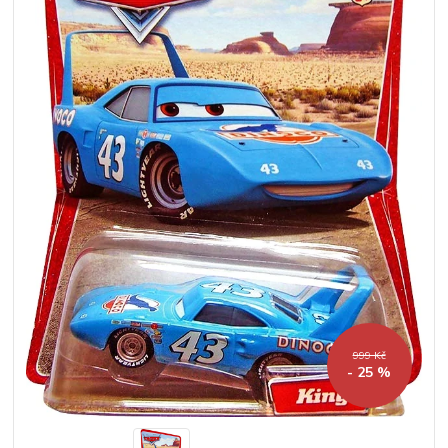
999 Kč
- 25 %