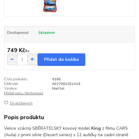
Dostupnost
Skladem
749 Kč
/
ks
Přidat do košíku
Číslo produktu:
9165
EAN kód:
0027084251418
Výrobce:
Mattel
Hlídat cenu / dostupnost
Do oblíbených
Popis produktu
Velice vzácný SBĚRATELSKÝ kovový model
King
z filmu CARS
(Auta) z první série (Desert series) s 12 autíčky na zadní straně