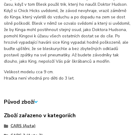
času, když v tom Blesk použil trik, který ho naučil Doktor Hudson.
Když si Chick Hicks uvědomil, že závod nevyhraje, vrazil záměrně
do Kinga, který vyletěl do vzduchu a po dopadu na zem se dost
silně poškodil. Blesk v němž se ozvalo svědomí a který si uvědomil,
že by Kinga mohl postihnout stejný osud, jako Doktora Hudsona,
pomohl Kingovi k úžasu všech ostatních dostat se do cíle. Po
hrozivě vypadající havárii sice King vypadal hodně poškozeně, ale
buďte ujištěni, že se bleskurychle a bez zbytečných odkladů
postavil zpátky na své pneumatiky. Až budete závodníky tak
dlouho, jako King, nepoloží Vás pár škrábanců a modřin.
Velikost modelu cca 9 cm.
Hračka není vhodná pro děti do 3 let.
Původ zboží
Zboží zařazeno v kategoriích
CARS (Auta)