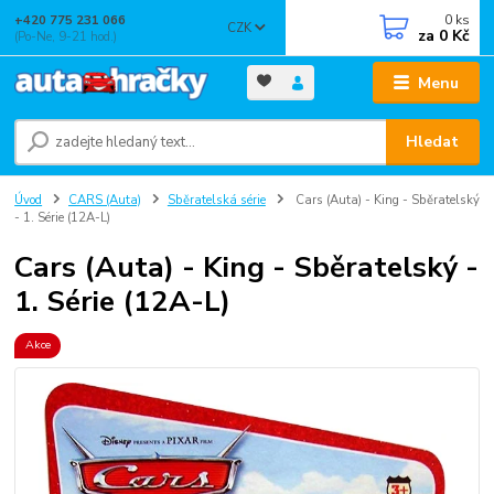
0
ks
+420 775 231 066
CZK
za
0 Kč
(Po-Ne, 9-21 hod.)
Menu
Hledat
Úvod
CARS (Auta)
Sběratelská série
Cars (Auta) - King - Sběratelský
- 1. Série (12A-L)
Cars (Auta) - King - Sběratelský -
1. Série (12A-L)
Akce