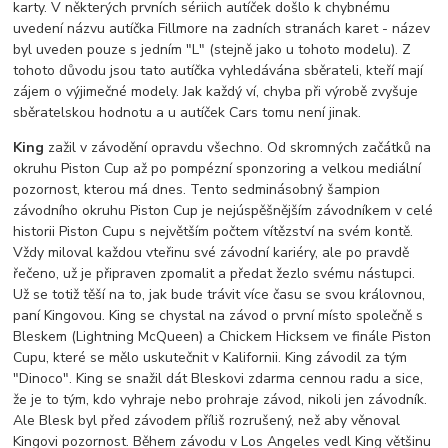
karty. V některých prvních sériich autíček došlo k chybnému
uvedení názvu autíčka Fillmore na zadních stranách karet - název
byl uveden pouze s jedním "L" (stejně jako u tohoto modelu). Z
tohoto důvodu jsou tato autíčka vyhledávána sběrateli, kteří mají
zájem o výjimečné modely. Jak každý ví, chyba při výrobě zvyšuje
sběratelskou hodnotu a u autíček Cars tomu není jinak.
King
zažil v závodění opravdu všechno. Od skromných začátků na
okruhu Piston Cup až po pompézní sponzoring a velkou mediální
pozornost, kterou má dnes. Tento sedminásobný šampion
závodního okruhu Piston Cup je nejúspěšnějším závodníkem v celé
historii Piston Cupu s největším počtem vítězství na svém kontě.
Vždy miloval každou vteřinu své závodní kariéry, ale po pravdě
řečeno, už je připraven zpomalit a předat žezlo svému nástupci.
Už se totiž těší na to, jak bude trávit více času se svou královnou,
paní Kingovou. King se chystal na závod o první místo společně s
Bleskem (Lightning McQueen) a Chickem Hicksem ve finále Piston
Cupu, které se mělo uskutečnit v Kalifornii. King závodil za tým
"Dinoco". King se snažil dát Bleskovi zdarma cennou radu a sice,
že je to tým, kdo vyhraje nebo prohraje závod, nikoli jen závodník.
Ale Blesk byl před závodem příliš rozrušený, než aby věnoval
Kingovi pozornost. Během závodu v Los Angeles vedl King většinu