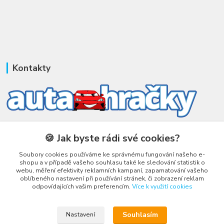
Kontakty
Honza Adámek
🍪 Jak byste rádi své cookies?
+420 775 231 066
(Po-Ne, 9-21 hod.)
Soubory cookies používáme ke správnému fungování našeho e-
shopu a v případě vašeho souhlasu také ke sledování statistik o
honza@autahracky.cz
webu, měření efektivity reklamních kampaní, zapamatování vašeho
oblíbeného nastavení při používání stránek, či zobrazení reklam
odpovídajících vašim preferencím.
Více k využití cookies
Souhlasím
Nastavení