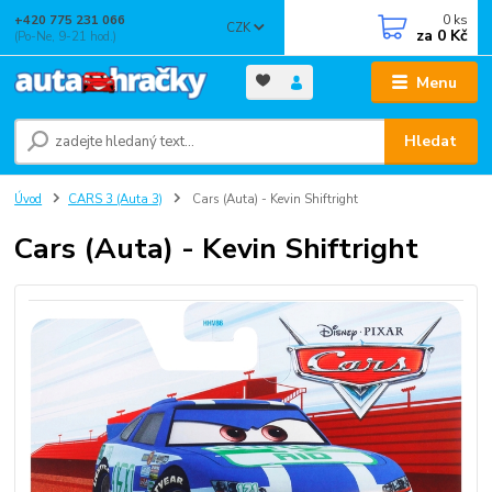
0
ks
+420 775 231 066
CZK
za
0 Kč
(Po-Ne, 9-21 hod.)
Menu
Hledat
Úvod
CARS 3 (Auta 3)
Cars (Auta) - Kevin Shiftright
Cars (Auta) - Kevin Shiftright