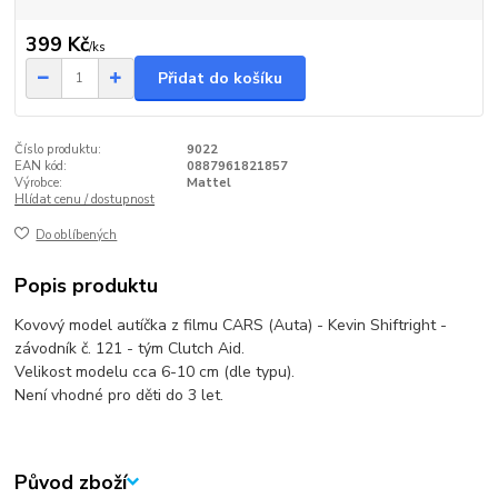
399 Kč
/
ks
Přidat do košíku
Číslo produktu:
9022
EAN kód:
0887961821857
Výrobce:
Mattel
Hlídat cenu / dostupnost
Do oblíbených
Popis produktu
Kovový model autíčka z filmu CARS (Auta) - Kevin Shiftright -
závodník č. 121 - tým Clutch Aid.
Velikost modelu cca 6-10 cm (dle typu).
Není vhodné pro děti do 3 let.
Původ zboží