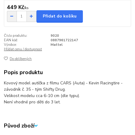
449 Kč
/
ks
Přidat do košíku
Číslo produktu:
9020
EAN kód:
0887961722147
Výrobce:
Mattel
Hlídat cenu / dostupnost
Do oblíbených
Popis produktu
Kovový model autíčka z filmu CARS (Auta) - Kevin Racingtire -
závodník č. 35 - tým Shifty Drug.
Velikost modelu cca 6-10 cm (dle typu).
Není vhodné pro děti do 3 let.
Původ zboží