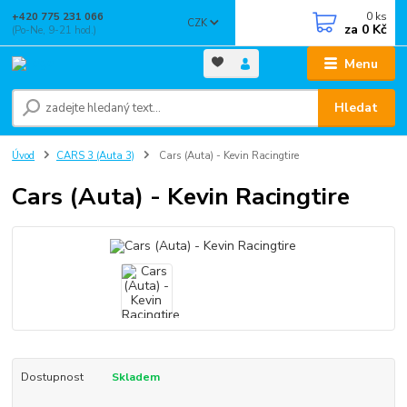
0
ks
+420 775 231 066
CZK
za
0 Kč
(Po-Ne, 9-21 hod.)
Menu
Hledat
Úvod
CARS 3 (Auta 3)
Cars (Auta) - Kevin Racingtire
Cars (Auta) - Kevin Racingtire
Dostupnost
Skladem