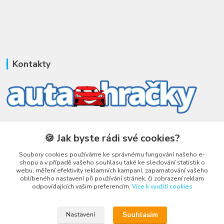
Kontakty
Honza Adámek
+420 775 231 066
🍪 Jak byste rádi své cookies?
(Po-Ne, 9-21 hod.)
Soubory cookies používáme ke správnému fungování našeho e-
shopu a v případě vašeho souhlasu také ke sledování statistik o
honza@autahracky.cz
webu, měření efektivity reklamních kampaní, zapamatování vašeho
oblíbeného nastavení při používání stránek, či zobrazení reklam
odpovídajících vašim preferencím.
Více k využití cookies
Souhlasím
Nastavení