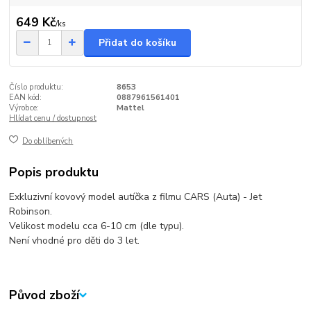
649 Kč
/
ks
Přidat do košíku
Číslo produktu:
8653
EAN kód:
0887961561401
Výrobce:
Mattel
Hlídat cenu / dostupnost
Do oblíbených
Popis produktu
Exkluzivní kovový model autíčka z filmu CARS (Auta) - Jet
Robinson.
Velikost modelu cca 6-10 cm (dle typu).
Není vhodné pro děti do 3 let.
Původ zboží