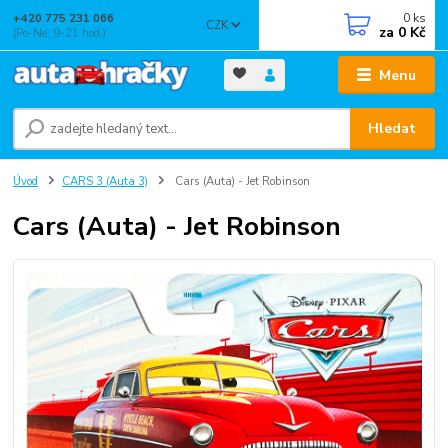
0
ks
+420 775 231 066
CZK
za
0 Kč
(Po-Ne, 9-21 hod.)
Menu
Hledat
Úvod
CARS 3 (Auta 3)
Cars (Auta) - Jet Robinson
Cars (Auta) - Jet Robinson