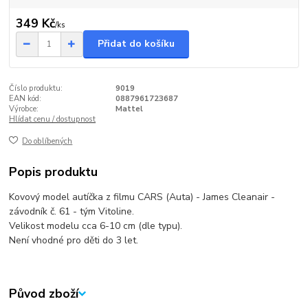
349 Kč
/
ks
Přidat do košíku
Číslo produktu:
9019
EAN kód:
0887961723687
Výrobce:
Mattel
Hlídat cenu / dostupnost
Do oblíbených
Popis produktu
Kovový model autíčka z filmu CARS (Auta) - James Cleanair -
závodník č. 61 - tým Vitoline.
Velikost modelu cca 6-10 cm (dle typu).
Není vhodné pro děti do 3 let.
Původ zboží