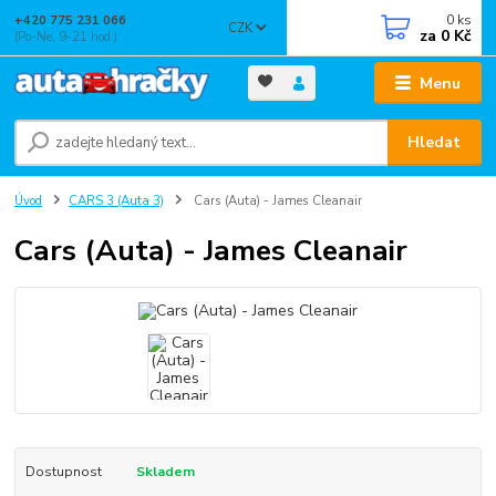
0
ks
+420 775 231 066
CZK
za
0 Kč
(Po-Ne, 9-21 hod.)
Menu
Hledat
Úvod
CARS 3 (Auta 3)
Cars (Auta) - James Cleanair
Cars (Auta) - James Cleanair
Dostupnost
Skladem