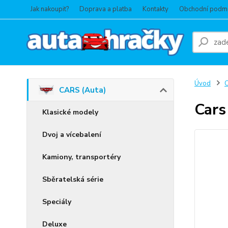
Jak nakoupit?
Doprava a platba
Kontakty
Obchodní podm
Úvod
C
CARS (Auta)
Cars
Klasické modely
Dvoj a vícebalení
Kamiony, transportéry
Sběratelská série
Speciály
Deluxe