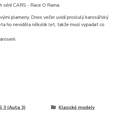
ch sérií CARS - Race O Rama.
ovými plameny. Dnes večer uvidí proslulý karosářský
ta ho neviděla několik let, takže musí vypadat co
roserii.
 3 (Auta 3)
Klasické modely