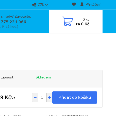
Přihlášení
CZK
 si rady? Zavolejte.
0
ks
 775 231 066
za
0 Kč
, 9-21 hod.)
tupnost
Skladem
9 Kč
Přidat do košíku
/
ks