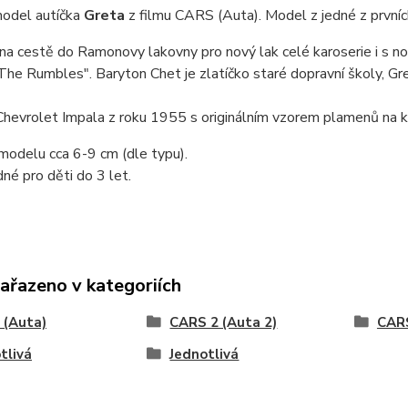
odel autíčka
Greta
z filmu CARS (Auta). Model z jedné z první
 na cestě do Ramonovy lakovny pro nový lak celé karoserie i s n
The Rumbles". Baryton Chet je zlatíčko staré dopravní školy, Gre
Chevrolet Impala z roku 1955 s originálním vzorem plamenů na ka
modelu cca 6-9 cm (dle typu).
né pro děti do 3 let.
zařazeno v kategoriích
 (Auta)
CARS 2 (Auta 2)
CARS
tlivá
Jednotlivá