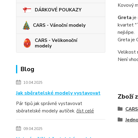
Kovový m
DÁRKOVÉ POUKAZY
Greta
je
kvartet "
CARS - Vánoční modely
nejlépe.
Greta je 
CARS - Velikonoční
modely
Velikost 
Není vhod
Blog
10.04.2025
Jak sběratelské modely vystavovat
Zboží 
Pár tipů jak správně vystavovat
CARS
sběratelské modely autíček.
číst celé
Jedno
09.04.2025