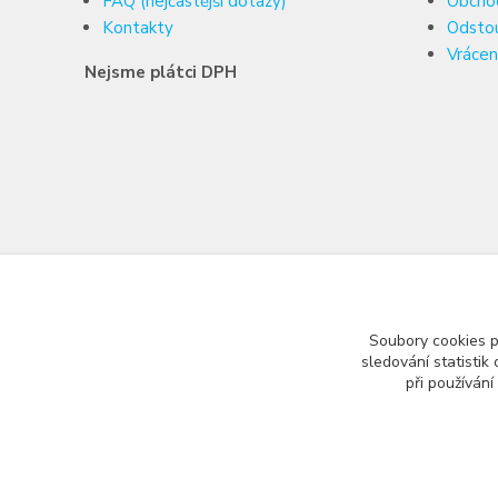
FAQ (nejčastější dotazy)
Obcho
Kontakty
Odsto
Vrácen
Nejsme plátci DPH
Soubory cookies 
sledování statisti
při používání