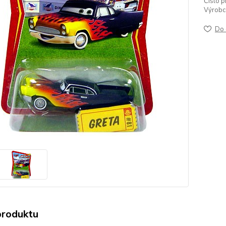
Číslo p
Výrobc
Do 
produktu