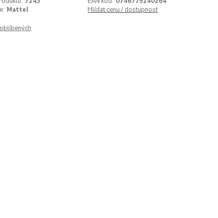
roduktu:
7243
EAN kód:
0746775240264
e:
Mattel
Hlídat cenu / dostupnost
oblíbených