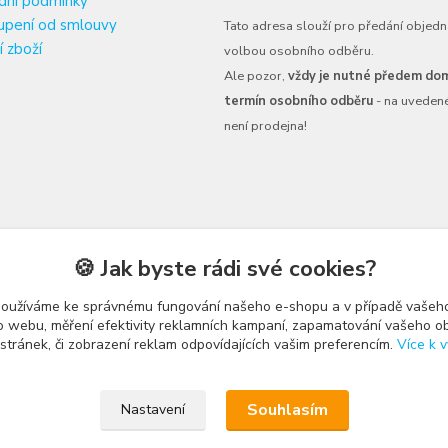
dní podmínky
upení od smlouvy
Tato adresa slouží pro předání objedn
í zboží
volbou osobního odběru.
Ale pozor,
vždy je nutné předem dom
termín osobního odběru
- na uveden
není prodejna!
🍪 Jak byste rádi své cookies?
používáme ke správnému fungování našeho e-shopu a v případě vašeho
k o webu, měření efektivity reklamních kampaní, zapamatování vašeho o
 stránek, či zobrazení reklam odpovídajících vašim preferencím.
Více k v
Upravit sběr cookies.
Souhlasím
Nastavení