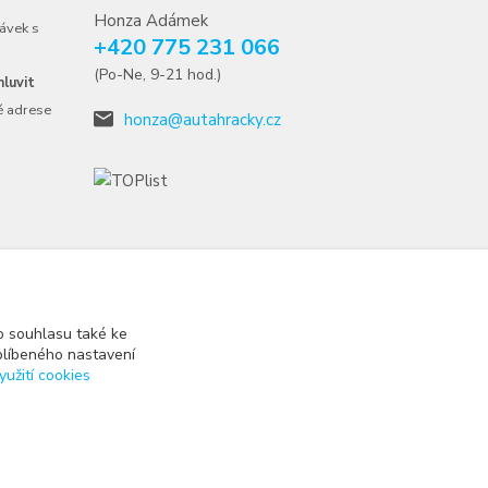
Honza Adámek
ávek s
+420 775 231 066
(Po-Ne, 9-21 hod.)
luvit
é adrese
honza@autahracky.cz
 souhlasu také ke
blíbeného nastavení
yužití cookies