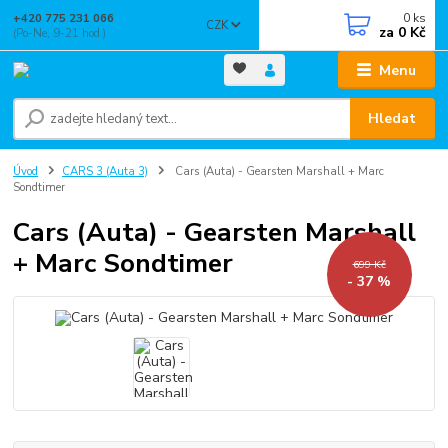
0
ks
+420 775 231 066
CZK
za
0 Kč
(Po-Ne, 9-21 hod.)
Menu
Hledat
Úvod
CARS 3 (Auta 3)
Cars (Auta) - Gearsten Marshall + Marc
Sondtimer
Cars (Auta) - Gearsten Marshall
+ Marc Sondtimer
699 Kč
- 37 %