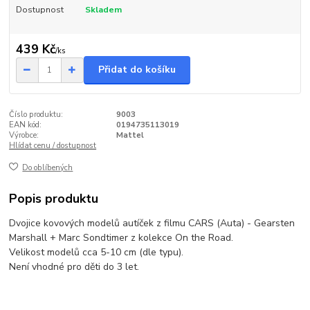
Dostupnost
Skladem
439 Kč
/
ks
Přidat do košíku
Číslo produktu:
9003
EAN kód:
0194735113019
Výrobce:
Mattel
Hlídat cenu / dostupnost
Do oblíbených
Popis produktu
Dvojice kovových modelů autíček z filmu CARS (Auta) - Gearsten
Marshall + Marc Sondtimer z kolekce On the Road.
Velikost modelů cca 5-10 cm (dle typu).
Není vhodné pro děti do 3 let.