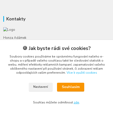
Kontakty
Honza Adámek
+420 775 231 066
🍪 Jak byste rádi své cookies?
(Po-Ne, 9-21 hod.)
Soubory cookies používáme ke správnému fungování našeho e-
honza@autahracky.cz
shopu a v případě vašeho souhlasu také ke sledování statistik o
webu, měření efektivity reklamních kampaní, zapamatování vašeho
oblíbeného nastavení při používání stránek, či zobrazení reklam
odpovídajících vašim preferencím.
Více k využití cookies
Souhlasím
Nastavení
Upravit sběr cookies.
Souhlas můžete odmítnout
zde
.
Vytvořeno na
Eshop-rychle.cz