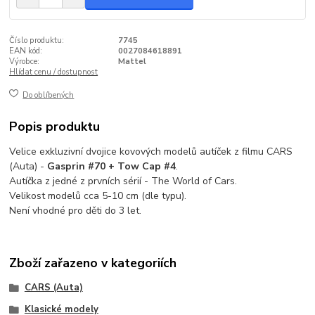
Číslo produktu:
7745
EAN kód:
0027084618891
Výrobce:
Mattel
Hlídat cenu / dostupnost
Do oblíbených
Popis produktu
Velice exkluzivní dvojice kovových modelů autíček z filmu CARS
(Auta) -
Gasprin #70 + Tow Cap #4
.
Autíčka z jedné z prvních sérií - The World of Cars.
Velikost modelů cca 5-10 cm (dle typu).
Není vhodné pro děti do 3 let.
Zboží zařazeno v kategoriích
CARS (Auta)
Klasické modely