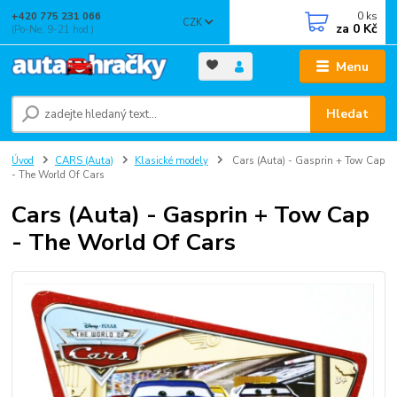
0
ks
+420 775 231 066
CZK
za
0 Kč
(Po-Ne, 9-21 hod.)
Menu
Hledat
Úvod
CARS (Auta)
Klasické modely
Cars (Auta) - Gasprin + Tow Cap
- The World Of Cars
Cars (Auta) - Gasprin + Tow Cap
- The World Of Cars