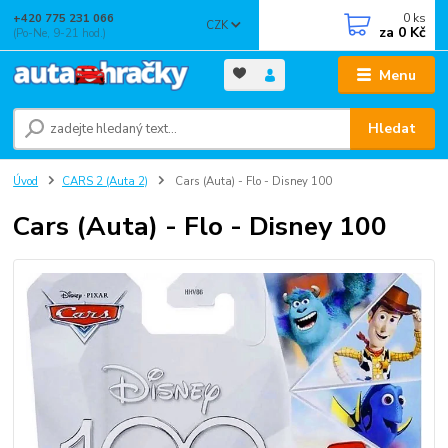
0
ks
+420 775 231 066
CZK
za
0 Kč
(Po-Ne, 9-21 hod.)
Menu
Hledat
Úvod
CARS 2 (Auta 2)
Cars (Auta) - Flo - Disney 100
Cars (Auta) - Flo - Disney 100