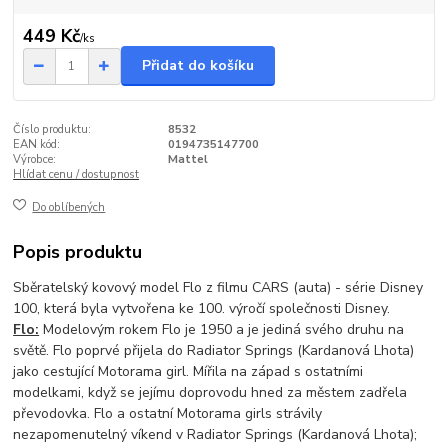
449 Kč
/
ks
Přidat do košíku
Číslo produktu:
8532
EAN kód:
0194735147700
Výrobce:
Mattel
Hlídat cenu / dostupnost
Do oblíbených
Popis produktu
Sběratelský kovový model Flo z filmu CARS (auta) - série Disney
100, která byla vytvořena ke 100. výročí společnosti Disney.
Flo:
Modelovým rokem Flo je 1950 a je jediná svého druhu na
světě. Flo poprvé přijela do Radiator Springs (Kardanová Lhota)
jako cestující Motorama girl. Mířila na západ s ostatními
modelkami, když se jejímu doprovodu hned za městem zadřela
převodovka. Flo a ostatní Motorama girls strávily
nezapomenutelný víkend v Radiator Springs (Kardanová Lhota);