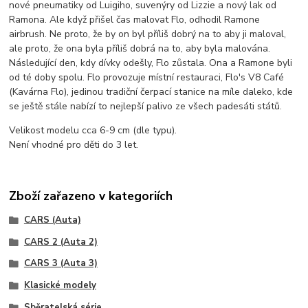
nové pneumatiky od Luigiho, suvenýry od Lizzie a nový lak od
Ramona. Ale když přišel čas malovat Flo, odhodil Ramone
airbrush. Ne proto, že by on byl příliš dobrý na to aby ji maloval,
ale proto, že ona byla příliš dobrá na to, aby byla malována.
Následující den, kdy dívky odešly, Flo zůstala. Ona a Ramone byli
od té doby spolu. Flo provozuje místní restauraci, Flo's V8 Café
(Kavárna Flo), jedinou tradiční čerpací stanice na míle daleko, kde
se ještě stále nabízí to nejlepší palivo ze všech padesáti států.
Velikost modelu cca 6-9 cm (dle typu).
Není vhodné pro děti do 3 let.
Zboží zařazeno v kategoriích
CARS (Auta)
CARS 2 (Auta 2)
CARS 3 (Auta 3)
Klasické modely
Sběratelská série