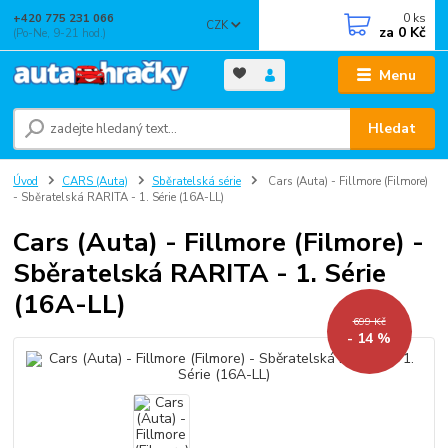
0
ks
+420 775 231 066
CZK
za
0 Kč
(Po-Ne, 9-21 hod.)
Menu
Hledat
Úvod
CARS (Auta)
Sběratelská série
Cars (Auta) - Fillmore (Filmore)
- Sběratelská RARITA - 1. Série (16A-LL)
Cars (Auta) - Fillmore (Filmore) -
Sběratelská RARITA - 1. Série
(16A-LL)
699 Kč
- 14 %