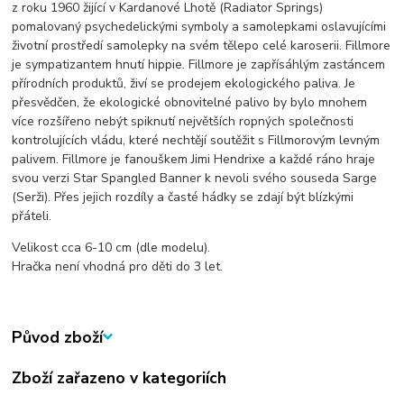
z roku 1960 žijící v Kardanové Lhotě (Radiator Springs)
pomalovaný psychedelickými symboly a samolepkami oslavujícími
životní prostředí samolepky na svém tělepo celé karoserii. Fillmore
je sympatizantem hnutí hippie. Fillmore je zapřísáhlým zastáncem
přírodních produktů, živí se prodejem ekologického paliva. Je
přesvědčen, že ekologické obnovitelné palivo by bylo mnohem
více rozšířeno nebýt spiknutí největších ropných společnosti
kontrolujících vládu, které nechtějí soutěžit s Fillmorovým levným
palivem. Fillmore je fanouškem Jimi Hendrixe a každé ráno hraje
svou verzi Star Spangled Banner k nevoli svého souseda Sarge
(Serži). Přes jejich rozdíly a časté hádky se zdají být blízkými
přáteli.
Velikost cca 6-10 cm (dle modelu).
Hračka není vhodná pro děti do 3 let.
Původ zboží
Zboží zařazeno v kategoriích