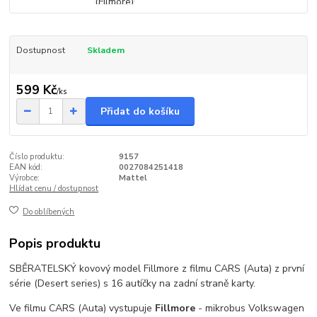
Dostupnost
Skladem
599 Kč
/
ks
Přidat do košíku
Číslo produktu:
9157
EAN kód:
0027084251418
Výrobce:
Mattel
Hlídat cenu / dostupnost
Do oblíbených
Popis produktu
SBĚRATELSKÝ kovový model Fillmore z filmu CARS (Auta) z první
série (Desert series) s 16 autíčky na zadní straně karty.
Ve filmu CARS (Auta) vystupuje
Fillmore
- mikrobus Volkswagen