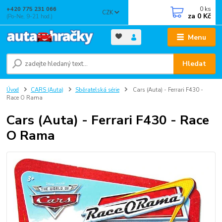
0
ks
+420 775 231 066
CZK
za
0 Kč
(Po-Ne, 9-21 hod.)
Menu
Hledat
Úvod
CARS (Auta)
Sběratelská série
Cars (Auta) - Ferrari F430 -
Race O Rama
Cars (Auta) - Ferrari F430 - Race
O Rama