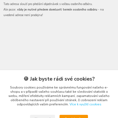
Tato adresa slouží pro předání objednávek s volbou osobního odběru.
Ale pozor,
vždy je nutné předem domluvit termín osobního odběru
- na
uvedené adrese není prodejna!
Kontakty
🍪 Jak byste rádi své cookies?
Soubory cookies používáme ke správnému fungování našeho e-
shopu a v případě vašeho souhlasu také ke sledování statistik o
Honza Adámek
webu, měření efektivity reklamních kampaní, zapamatování vašeho
+420 775 231 066
oblíbeného nastavení při používání stránek, či zobrazení reklam
(Po-Ne, 9-21 hod.)
odpovídajících vašim preferencím.
Více k využití cookies
honza@autahracky.cz