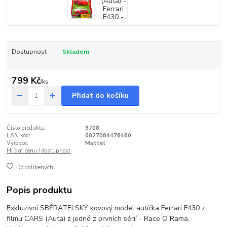
Dostupnost
Skladem
799 Kč
/
ks
Přidat do košíku
Číslo produktu:
9708
EAN kód:
0027084476460
Výrobce:
Mattel
Hlídat cenu / dostupnost
Do oblíbených
Popis produktu
Exkluzivní SBĚRATELSKÝ kovový model autíčka Ferrari F430 z
filmu CARS (Auta) z jedné z prvních sérií - Race O Rama.