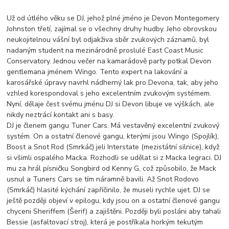
Už od útlého věku se DJ, jehož plné jméno je Devon Montegomery
Johnston třetí, zajímal se o všechny druhy hudby. Jeho obrovskou
neukojitelnou vášní byl odjakživa sběr zvukových záznamů, byl
nadaným student na mezinárodně proslulé East Coast Music
Conservatory. Jednou večer na kamarádově party potkal Devon
gentlemana jménem Wingo. Tento expert na lakování a
karosářské úpravy navrhl nádherný lak pro Devona, tak, aby jeho
vzhled korespondoval s jeho excelentním zvukovým systémem.
Nyní, dělaje čest svému jménu DJ si Devon libuje ve výškách, ale
nikdy neztrácí kontakt ani s basy.
DJ je členem gangu Tuner Cars. Má vestavěný excelentní zvukový
systém. On a ostatní členové gangu, kterými jsou Wingo (Spojlík),
Boost a Snot Rod (Smrkáč) jeli Interstate (mezistátní silnice), když
si všimli ospalého Macka. Rozhodli se udělat si z Macka legraci. DJ
mu za hrál písničku Songbird od Kenny G, což způsobilo, že Mack
usnul a Tuners Cars se tím náramně bavili. Až Snot Rodovo
(Smrkáč) hlasité kýchání zapříčinilo, že museli rychle ujet. DJ se
ještě později objeví v epilogu, kdy jsou on a ostatní členové gangu
chyceni Sheriffem (Šerif) a zajištěni. Později byli posláni aby tahali
Bessie (asfaltovací stroj), která je postříkala horkým tekutým