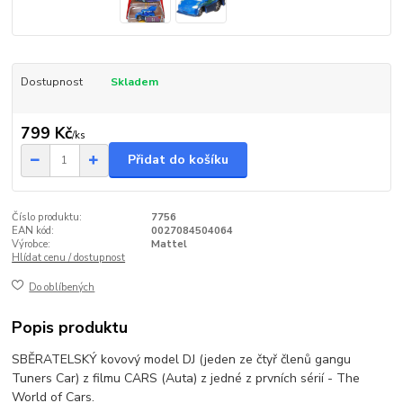
Dostupnost
Skladem
799 Kč
/
ks
Přidat do košíku
Číslo produktu:
7756
EAN kód:
0027084504064
Výrobce:
Mattel
Hlídat cenu / dostupnost
Do oblíbených
Popis produktu
SBĚRATELSKÝ kovový model DJ (jeden ze čtyř členů gangu
Tuners Car) z filmu CARS (Auta) z jedné z prvních sérií - The
World of Cars.