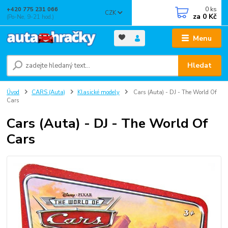
0
ks
+420 775 231 066
CZK
za
0 Kč
(Po-Ne, 9-21 hod.)
Menu
Hledat
Úvod
CARS (Auta)
Klasické modely
Cars (Auta) - DJ - The World Of
Cars
Cars (Auta) - DJ - The World Of
Cars