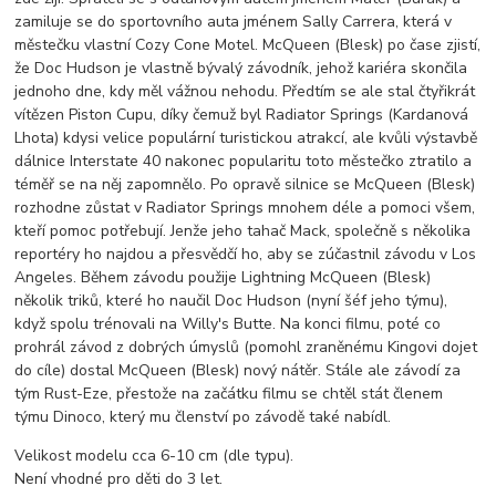
zamiluje se do sportovního auta jménem Sally Carrera, která v
městečku vlastní Cozy Cone Motel. McQueen (Blesk) po čase zjistí,
že Doc Hudson je vlastně bývalý závodník, jehož kariéra skončila
jednoho dne, kdy měl vážnou nehodu. Předtím se ale stal čtyřikrát
vítězen Piston Cupu, díky čemuž byl Radiator Springs (Kardanová
Lhota) kdysi velice populární turistickou atrakcí, ale kvůli výstavbě
dálnice Interstate 40 nakonec popularitu toto městečko ztratilo a
téměř se na něj zapomnělo. Po opravě silnice se McQueen (Blesk)
rozhodne zůstat v Radiator Springs mnohem déle a pomoci všem,
kteří pomoc potřebují. Jenže jeho tahač Mack, společně s několika
reportéry ho najdou a přesvědčí ho, aby se zúčastnil závodu v Los
Angeles. Během závodu použije Lightning McQueen (Blesk)
několik triků, které ho naučil Doc Hudson (nyní šéf jeho týmu),
když spolu trénovali na Willy's Butte. Na konci filmu, poté co
prohrál závod z dobrých úmyslů (pomohl zraněnému Kingovi dojet
do cíle) dostal McQueen (Blesk) nový nátěr. Stále ale závodí za
tým Rust-Eze, přestože na začátku filmu se chtěl stát členem
týmu Dinoco, který mu členství po závodě také nabídl.
Velikost modelu cca 6-10 cm (dle typu).
Není vhodné pro děti do 3 let.