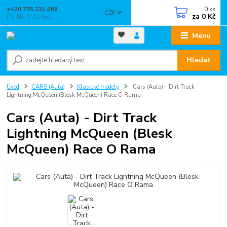
0
ks
+420 775 231 066
CZK
za
0 Kč
(Po-Ne, 9-21 hod.)
Menu
Hledat
Úvod
CARS (Auta)
Klasické modely
Cars (Auta) - Dirt Track
Lightning McQueen (Blesk McQueen) Race O Rama
Cars (Auta) - Dirt Track
Lightning McQueen (Blesk
McQueen) Race O Rama