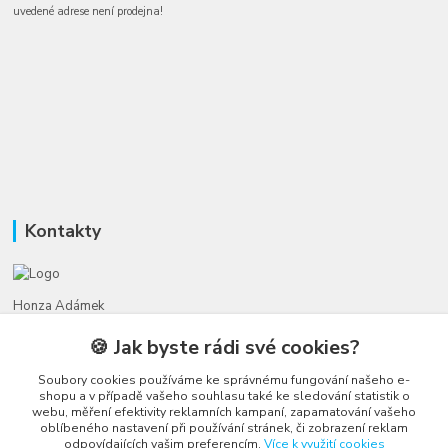
uvedené adrese není prodejna!
Kontakty
Honza Adámek
+420 775 231 066
🍪 Jak byste rádi své cookies?
(Po-Ne, 9-21 hod.)
Soubory cookies používáme ke správnému fungování našeho e-
honza@autahracky.cz
shopu a v případě vašeho souhlasu také ke sledování statistik o
webu, měření efektivity reklamních kampaní, zapamatování vašeho
oblíbeného nastavení při používání stránek, či zobrazení reklam
odpovídajících vašim preferencím.
Více k využití cookies