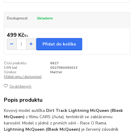
Dostupnost
Skladem
499 Kč
/
ks
Přidat do košíku
Číslo produktu:
6827
EAN kód:
0027084494013
Výrobce:
Mattel
Hlídat cenu / dostupnost
Do oblíbených
Popis produktu
Kovový model autíčka
Dirt Track Lightning McQueen (Blesk
McQueen)
z filmu CARS (Auta), tentokrát se zablácenou
karosérií. Model z jédné z prvních sérií - Race O Rama.
Lightning McQueen (Blesk McQueen)
je červený závodník