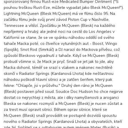
sponzorovaný firnou Rust-eze Medicated Bumper Ointment ("S
pouhou troškou Rust-Eze, můžete vypadat jako Blesk McQueen!").
Lightning McQueen (Blesk McQueen) má ve filmu číslo 95. Na
začátku filmu jede svůj první závod Piston Cup v Nashville,
Tennessee a vítězí. Zpočátku je McQueen (Blesk) na každého
nepříjemný a hrubý, ale jedné noci na cestě do Los Angeles v
Kalifornii se stane, že se ve spánku náhodou oddělí od svého
tahače Macka poté, co čtveřice vytuněných aut - Boost, Wingo
(Spojlík), Snot Rod (Smrkáč) a DJ narazí do Mackova přívěsu, což
způsobí Bleskovo vypadnutí z tahače. Když se McQueen (Blesk)
probudí všimne si, že Mack je pryč. Snaží se jet jak to jde, aby
Macka dohonil, téměř se srazí s vlakem a nakonec nechtěně
skončí v Radiator Springs (Kardanová Lhota) kde nešťastnou
náhodou poškodí hlavní silnici a je zatčen šerifem, který pak
řekne: "Chlapče, jsi v průšvihu." Druhý den ráno je McQueen
(Blesk) postaven před soud. Soudce Doc Hudson ho chce nejprve
dostat co nejrychleji z města, ale i díky namyšlenosti a aroganci
Bleska se nakonec rozmyslí a McQueen (Blesk) je nucen zůstat a
za trest musí opravit silnici. Během oprav silnice, které se
McQueen (Blesk) snaží provádět se postupně dozvídá spoustu
nového o Radiator Springs (Kardanová Lhota) a obyvatelích, kteří
zde žijí. Spřátelí se s odtahovým autem jménem Mater (Burák) a