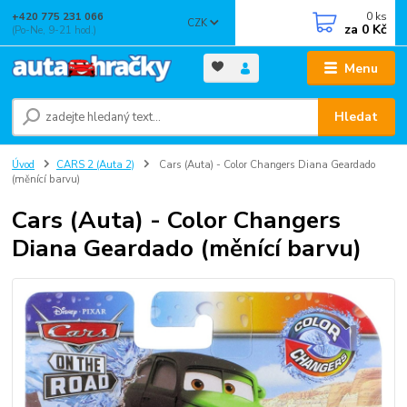
0
ks
+420 775 231 066
CZK
za
0 Kč
(Po-Ne, 9-21 hod.)
Menu
Hledat
Úvod
CARS 2 (Auta 2)
Cars (Auta) - Color Changers Diana Geardado
(měnící barvu)
Cars (Auta) - Color Changers
Diana Geardado (měnící barvu)