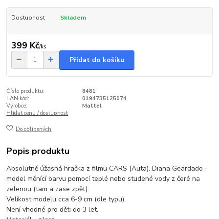
Dostupnost
Skladem
399 Kč
/
ks
Přidat do košíku
Číslo produktu:
8481
EAN kód:
0194735125074
Výrobce:
Mattel
Hlídat cenu / dostupnost
Do oblíbených
Popis produktu
Absolutně úžasná hračka z filmu CARS (Auta). Diana Geardado -
model měnící barvu pomocí teplé nebo studené vody z čeré na
zelenou (tam a zase zpět).
Velikost modelu cca 6-9 cm (dle typu).
Není vhodné pro děti do 3 let.