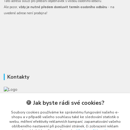
Tato adresa slouží pro předání objednávek s volbou osobního odběru.
Ale pozor,
vždy je nutné předem domluvit termín osobního odběru
- na
uvedené adrese není prodejna!
Kontakty
Honza Adámek
🍪 Jak byste rádi své cookies?
+420 775 231 066
(Po-Ne, 9-21 hod.)
Soubory cookies používáme ke správnému fungování našeho e-
shopu a v případě vašeho souhlasu také ke sledování statistik o
honza@autahracky.cz
webu, měření efektivity reklamních kampaní, zapamatování vašeho
oblíbeného nastavení při používání stránek, či zobrazení reklam