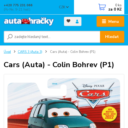
0
ks
+420 775 231 066
CZK
za
0 Kč
(Po-Ne, 9-21 hod.)
Menu
Hledat
Úvod
CARS 3 (Auta 3)
Cars (Auta) - Colin Bohrev (P1)
Cars (Auta) - Colin Bohrev (P1)