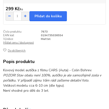
299 Kč
/
ks
Přidat do košíku
Číslo produktu:
7673
EAN kód:
0194735036554
Výrobce:
Mattel
Hlídat cenu / dostupnost
Do oblíbených
Popis produktu
Kovový model autíčka z filmu CARS (Auta) - Colin Bohrev.
POZOR! Stav obalu není 100%, autíčko je ale samozřejmě zcela v
pořádku. V případě zájmu Vám rádi zašleme detailní foto.
Velikost modelu cca 6-10 cm (dle typu).
Není vhodné pro děti do 3 let.