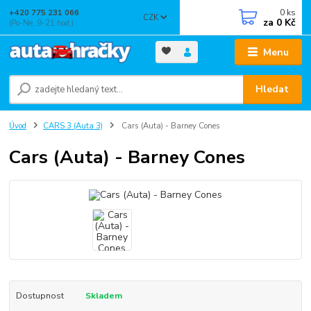
0
ks
+420 775 231 066
CZK
za
0 Kč
(Po-Ne, 9-21 hod.)
Menu
Hledat
Úvod
CARS 3 (Auta 3)
Cars (Auta) - Barney Cones
Cars (Auta) - Barney Cones
Dostupnost
Skladem