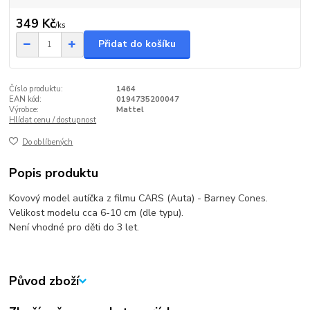
349 Kč
/
ks
Přidat do košíku
Číslo produktu:
1464
EAN kód:
0194735200047
Výrobce:
Mattel
Hlídat cenu / dostupnost
Do oblíbených
Popis produktu
Kovový model autíčka z filmu CARS (Auta) - Barney Cones.
Velikost modelu cca 6-10 cm (dle typu).
Není vhodné pro děti do 3 let.
Původ zboží