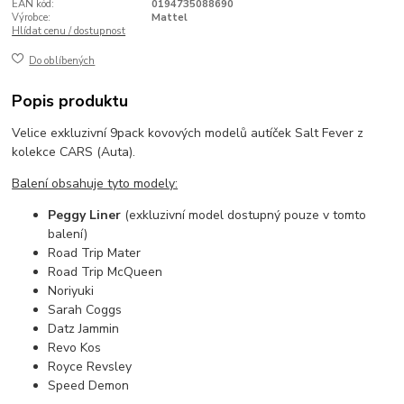
EAN kód:
0194735088690
Výrobce:
Mattel
Hlídat cenu / dostupnost
Do oblíbených
Popis produktu
Velice exkluzivní 9pack kovových modelů autíček Salt Fever z
kolekce CARS (Auta).
Balení obsahuje tyto modely:
Peggy Liner
(exkluzivní model dostupný pouze v tomto
balení)
Road Trip Mater
Road Trip McQueen
Noriyuki
Sarah Coggs
Datz Jammin
Revo Kos
Royce Revsley
Speed Demon