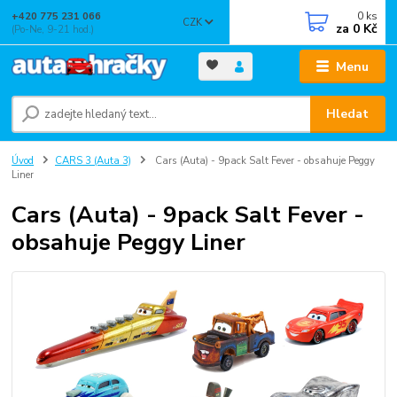
0
ks
+420 775 231 066
CZK
za
0 Kč
(Po-Ne, 9-21 hod.)
Menu
Hledat
Úvod
CARS 3 (Auta 3)
Cars (Auta) - 9pack Salt Fever - obsahuje Peggy
Liner
Cars (Auta) - 9pack Salt Fever -
obsahuje Peggy Liner