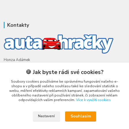
Kontakty
Honza Adámek
+420 775 231 066
🍪 Jak byste rádi své cookies?
(Po-Ne, 9-21 hod.)
Soubory cookies používáme ke správnému fungování našeho e-
honza@autahracky.cz
shopu a v případě vašeho souhlasu také ke sledování statistik o
webu, měření efektivity reklamních kampaní, zapamatování vašeho
oblíbeného nastavení při používání stránek, či zobrazení reklam
odpovídajících vašim preferencím.
Více k využití cookies
Souhlasím
Nastavení
Upravit sběr cookies.