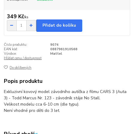
349 Kč
/
ks
Přidat do košíku
Číslo produktu:
9074
EAN kód:
0887961910568
Výrobce:
Mattel
Hlídat cenu / dostupnost
Do oblíbených
Popis produktu
Exkluzivní kovový model závodního autíčka z filmu CARS 3 (Auta
3) - Todd Marcus Nr. 123 - závodník stáje No Stall.
Velikost modelu cca 6-10 cm (dle typu).
Není vhodné pro děti do 3 let.