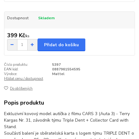
Dostupnost
Skladem
399 Kč
/
ks
Přidat do košíku
Číslo produktu:
5397
EAN kód:
0887961554595
Výrobce:
Mattel
Hlídat cenu / dostupnost
Do oblíbených
Popis produktu
Exkluzivní kovový model autíčka z filmu CARS 3 (Auta 3) - Terry
Kargas Nr. 31, závodník týmu Triple Dent + Collector Card with
Stand.
Součástí balení je sběratelská karta s logem týmu TRIPLE DENT o