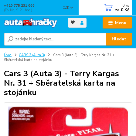
0
ks
+420 775 231 066
CZK
za
0 Kč
(Po-Ne, 9-21 hod.)
Menu
Hledat
Úvod
CARS 3 (Auta 3)
Cars 3 (Auta 3) - Terry Kargas Nr. 31 +
Sběratelská karta na stojánku
Cars 3 (Auta 3) - Terry Kargas
Nr. 31 + Sběratelská karta na
stojánku