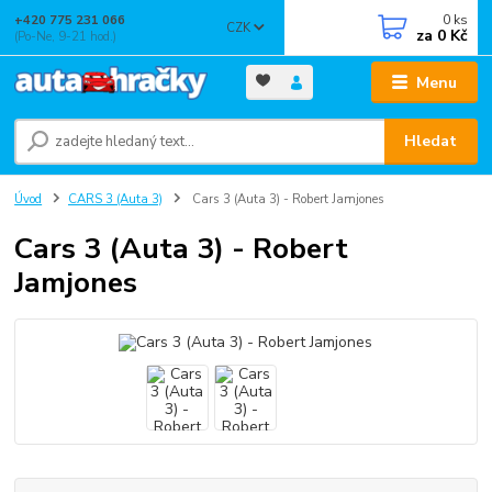
0
ks
+420 775 231 066
CZK
za
0 Kč
(Po-Ne, 9-21 hod.)
Menu
Hledat
Úvod
CARS 3 (Auta 3)
Cars 3 (Auta 3) - Robert Jamjones
Cars 3 (Auta 3) - Robert
Jamjones