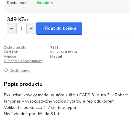
Dostupnost
Skladem
349 Kč
/
ks
Přidat do košíku
Číslo produktu:
7143
EAN kód:
0887961839234
Výrobce:
Mattel
Hlídat cenu / dostupnost
Do oblíbených
Popis produktu
Exkluzivní kovový model autíčka z filmu CARS 3 (Auta 3) - Robert
Jamjones - vysokozdvižný vozík s kytarou a reproduktorem.
Velikost modelu cca 4-7 cm (dle typu).
Není vhodné pro děti do 3 let.