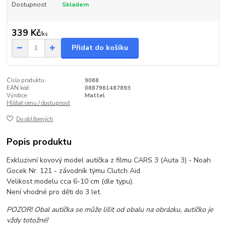
Dostupnost
Skladem
339 Kč
/
ks
Přidat do košíku
Číslo produktu:
9068
EAN kód:
0887961487893
Výrobce:
Mattel
Hlídat cenu / dostupnost
Do oblíbených
Popis produktu
Exkluzivní kovový model autíčka z filmu CARS 3 (Auta 3) - Noah
Gocek Nr. 121 - závodník týmu Clutch Aid.
Velikost modelu cca 6-10 cm (dle typu).
Není vhodné pro děti do 3 let.
POZOR! Obal autíčka se může lišit od obalu na obrázku, autíčko je
vždy totožné!