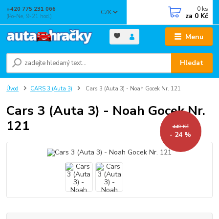
0
ks
+420 775 231 066
CZK
za
0 Kč
(Po-Ne, 9-21 hod.)
Menu
Hledat
Úvod
CARS 3 (Auta 3)
Cars 3 (Auta 3) - Noah Gocek Nr. 121
Cars 3 (Auta 3) - Noah Gocek Nr.
121
449 Kč
- 24 %