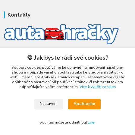
Kontakty
Honza Adámek
🍪 Jak byste rádi své cookies?
+420 775 231 066
(Po-Ne, 9-21 hod.)
Soubory cookies používáme ke správnému fungování našeho e-
shopu a v případě vašeho souhlasu také ke sledování statistik o
honza@autahracky.cz
webu, měření efektivity reklamních kampaní, zapamatování vašeho
oblíbeného nastavení při používání stránek, či zobrazení reklam
odpovídajících vašim preferencím.
Více k využití cookies
Souhlasím
Nastavení
Upravit sběr cookies.
Souhlas můžete odmítnout
zde
.
Vytvořeno na
Eshop-rychle.cz