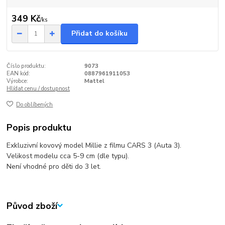
349 Kč
/
ks
Přidat do košíku
Číslo produktu:
9073
EAN kód:
0887961911053
Výrobce:
Mattel
Hlídat cenu / dostupnost
Do oblíbených
Popis produktu
Exkluzivní kovový model Millie z filmu CARS 3 (Auta 3).
Velikost modelu cca 5-9 cm (dle typu).
Není vhodné pro děti do 3 let.
Původ zboží