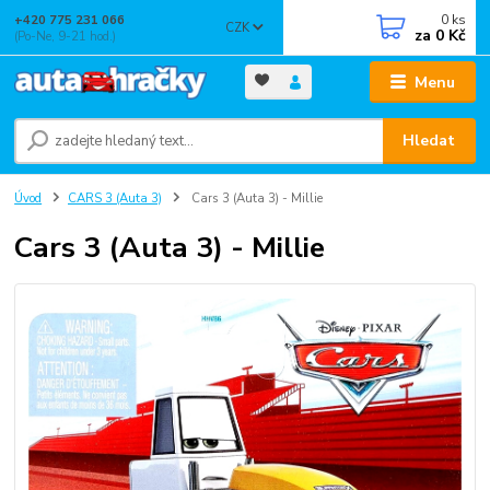
0
ks
+420 775 231 066
CZK
za
0 Kč
(Po-Ne, 9-21 hod.)
Menu
Hledat
Úvod
CARS 3 (Auta 3)
Cars 3 (Auta 3) - Millie
Cars 3 (Auta 3) - Millie